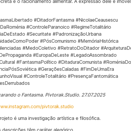
secreta e o racionamento alimentar. A expressão dele é imóve
asmaLibertado #DitadorFantasma #NicolaeCeausescu
aDaRoménia #ControleParanoico #RegimeTotalitário
ciaDeEstado #Securitate #PadronizaçãoUrbana
midadeComoPoder #PósComunismo #MemóriaHistórica
ilenciadas #MedoColetivo #RetratoDoDitador #Arquitetur
DePropaganda #EuropaDeLeste #LegadoAssombrado
Cultural #FantasmaPolítico #DitaduraComunista #RoméniaD
ênciaPósSoviética #GeraçõesCaladas #FimDeUmaEra
nhoVisual #ControleTotalitário #PresençaFantomática
resDerrubados
rando o Fantasma. Pivtorak.Studio. 27.07.2025
www.instagram.com/pivtorak.studio
projeto é uma investigação artística e filosófica.
 descrições têm caráter alegórico.