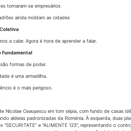
es tornaram-se empresários
adrões ainda moldam as cidades
Coletiva
os a calar. Agora é hora de aprender a falar.
io Fundamental
são formas de poder.
dade é uma armadilha.
lêncio é o mais perigoso.
:
de Nicolae Ceaușescu em tom sépia, com fundo de casas idê
ando aldeias padronizadas da Roménia. À esquerda, duas pl
es “SECURITATE” e “ALIMENTE 123”, representando o contro