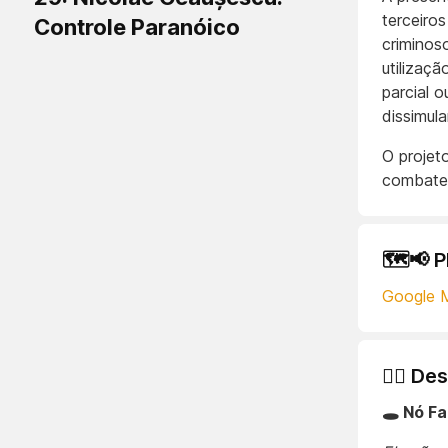
terceiro
Controle Paranóico
criminos
utilizaç
parcial o
dissimula
O projet
combatem
🗺️📢 
Google 
🕵️‍♂️
🕳️ Nó 