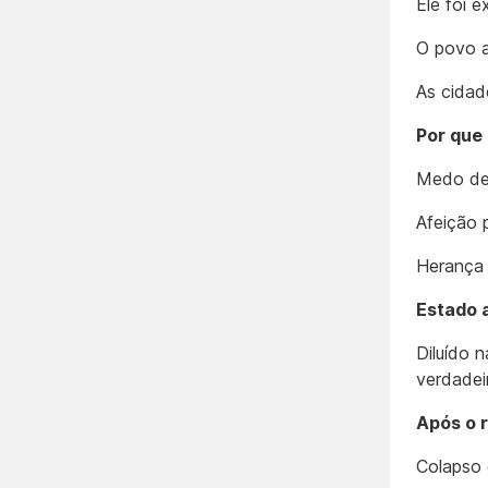
Ele foi 
O povo a
As cidad
Por que
Medo de 
Afeição 
Herança 
Estado 
Diluído n
verdade
Após o 
Colapso 