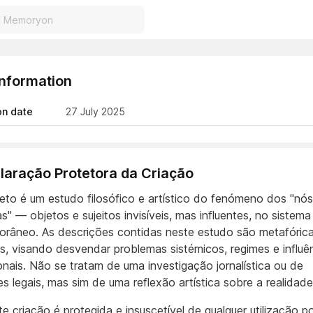
Information
on date
27 July 2025
eclaração Protetora da Criação
jeto é um estudo filosófico e artístico do fenómeno dos "nós
" — objetos e sujeitos invisíveis, mas influentes, no sistema
râneo. As descrições contidas neste estudo são metafóric
as, visando desvendar problemas sistémicos, regimes e influê
ionais. Não se tratam de uma investigação jornalística ou de
s legais, mas sim de uma reflexão artística sobre a realidade
e criação é protegida e insuscetível de qualquer utilização p