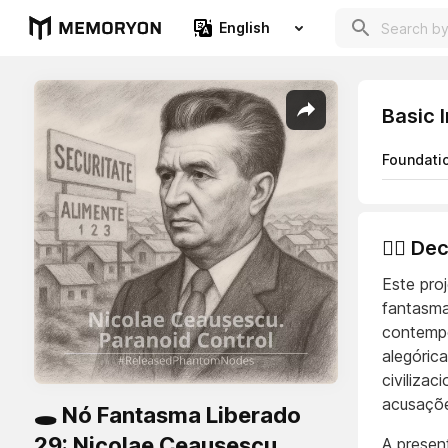
English
Basic 
Foundati
👨‍⚖️ D
Este pro
fantasmas
contempo
alegóric
civilizac
acusaçõe
🕳️ Nó Fantasma Liberado
29: Nicolae Ceaușescu.
A present