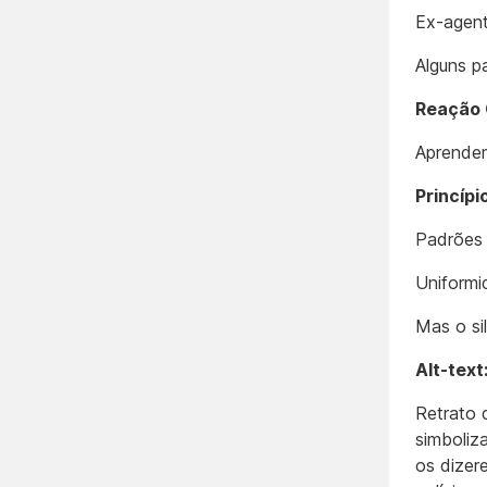
Ex-agent
Alguns p
Reação 
Aprendem
Princíp
Padrões 
Uniformi
Mas o si
Alt-text
Retrato 
simboliz
os dizer