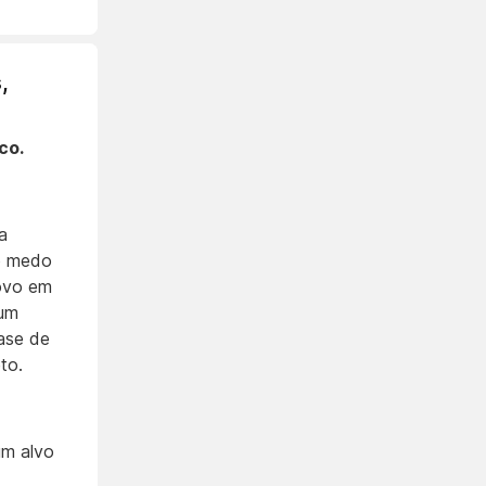
,
co.
a
no medo
ovo em
 um
ase de
to.
um alvo