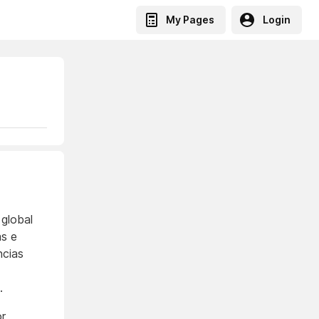
My Pages
Login
 global
as e
ncias
.
or