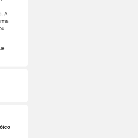
a. A
orma
ou
ue
óico