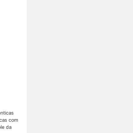
nticas
acas com
le da