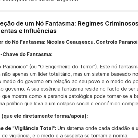
seção de um Nó Fantasma: Regimes Criminosos
entas e Influências
er do Nó Fantasma: Nicolae Ceaușescu. Controlo Paranoi
-Chave do Fantasma:
o Paranoico" (ou "O Engenheiro do Terror"). Este nó fantasm
a não apenas um líder totalitário, mas um sistema baseado 
 o medo do governo em relação ao seu povo e o medo do p
ao governo. A sua essência fantasma reside no facto de ser
o que mostra como a paranoia patológica pode tornar-se a b
ma político que leva a um colapso social e económico comple
 (que ele diretamente forma/apoia):
e de "Vigilância Total":
Um sistema onde cada cidadão é 
l de vigilância, e o medo e a suspeita se tornam a norma.