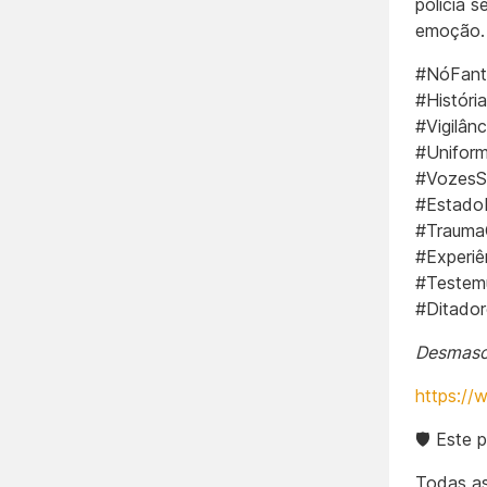
polícia 
emoção.
#NóFant
#Históri
#Vigilân
#Unifor
#VozesS
#Estado
#Trauma
#Experi
#Testemu
#Ditado
Desmasca
https://
🛡️ Este 
Todas as