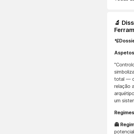
🔬 Dis
Ferram
🫧Dossi
Aspetos
"Control
simboliz
total —
relação 
arquétip
um siste
Regimes
👻 Regim
potencia