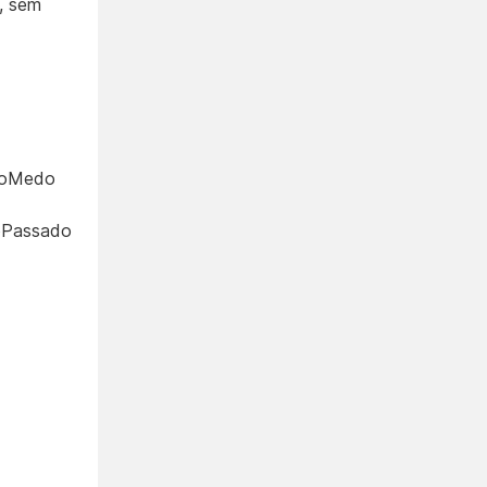
l, sem
aDoMedo
oPassado