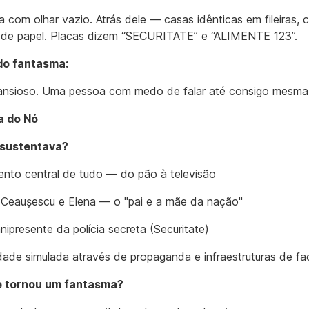
 com olhar vazio. Atrás dele — casas idênticas em fileiras,
 de papel. Placas dizem “SECURITATE” e “ALIMENTE 123”.
do fantasma:
 ansioso. Uma pessoa com medo de falar até consigo mesma
a do Nó
 sustentava?
nto central de tudo — do pão à televisão
 Ceaușescu e Elena — o "pai e a mãe da nação"
ipresente da polícia secreta (Securitate)
dade simulada através de propaganda e infraestruturas de f
 tornou um fantasma?