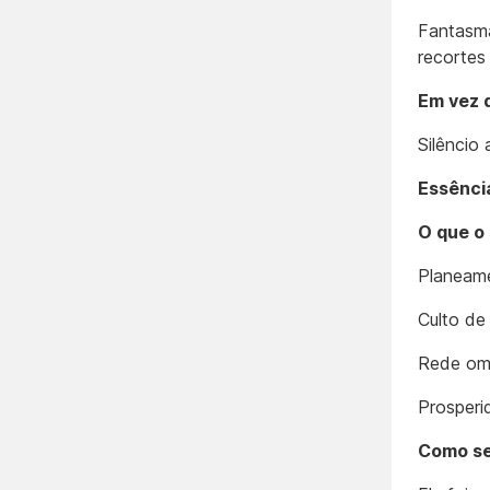
Fantasma
recortes
Em vez 
Silêncio
Essênci
O que o
Planeame
Culto de
Rede omn
Prosperi
Como se