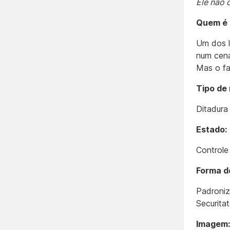
Ele não 
Quem é 
Um dos l
num cená
Mas o f
Tipo de 
Ditadura
Estado:
Controle
Forma d
Padroniz
Securita
Imagem: