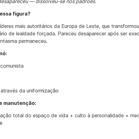
desapareceu — dissolveu-se nos padrões.
essa figura?
íderes mais autoritários da Europa de Leste, que transformou
rio de lealdade forçada. Pareceu desaparecer após ser exe
antasma permaneceu.
nó:
 comunista
 através da uniformização
e manutenção:
ação total do espaço de vida + culto à personalidade + me
te