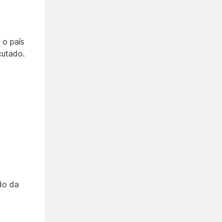
 o país
cutado.
do da