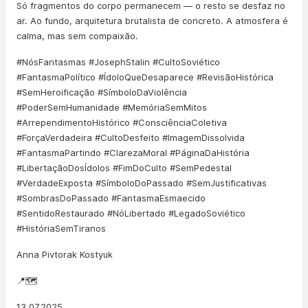
Só fragmentos do corpo permanecem — o resto se desfaz no
ar. Ao fundo, arquitetura brutalista de concreto. A atmosfera é
calma, mas sem compaixão.
#NósFantasmas #JosephStalin #CultoSoviético
#FantasmaPolítico #ÍdoloQueDesaparece #RevisãoHistórica
#SemHeroificação #SímboloDaViolência
#PoderSemHumanidade #MemóriaSemMitos
#ArrependimentoHistórico #ConsciênciaColetiva
#ForçaVerdadeira #CultoDesfeito #ImagemDissolvida
#FantasmaPartindo #ClarezaMoral #PáginaDaHistória
#LibertaçãoDosÍdolos #FimDoCulto #SemPedestal
#VerdadeExposta #SímboloDoPassado #SemJustificativas
#SombrasDoPassado #FantasmaEsmaecido
#SentidoRestaurado #NóLibertado #LegadoSoviético
#HistóriaSemTiranos
Anna Pivtorak Kostyuk
📍🗺️
13.07.2025