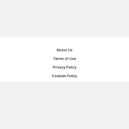
About Us
Terms of Use
Privacy Policy
Cookies Policy
Public Offer Agreement
© Memoryon.net 2021