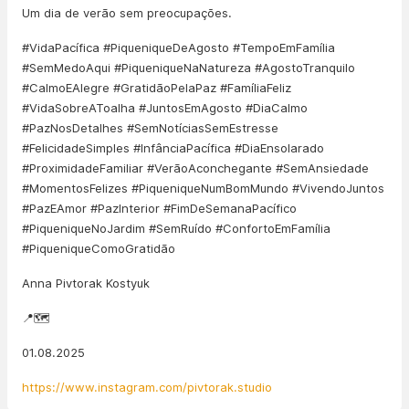
Um dia de verão sem preocupações.
#VidaPacífica #PiqueniqueDeAgosto #TempoEmFamília
#SemMedoAqui #PiqueniqueNaNatureza #AgostoTranquilo
#CalmoEAlegre #GratidãoPelaPaz #FamíliaFeliz
#VidaSobreAToalha #JuntosEmAgosto #DiaCalmo
#PazNosDetalhes #SemNotíciasSemEstresse
#FelicidadeSimples #InfânciaPacífica #DiaEnsolarado
#ProximidadeFamiliar #VerãoAconchegante #SemAnsiedade
#MomentosFelizes #PiqueniqueNumBomMundo #VivendoJuntos
#PazEAmor #PazInterior #FimDeSemanaPacífico
#PiqueniqueNoJardim #SemRuído #ConfortoEmFamília
#PiqueniqueComoGratidão
Anna Pivtorak Kostyuk
📍🗺️
01.08.2025
https://www.instagram.com/pivtorak.studio