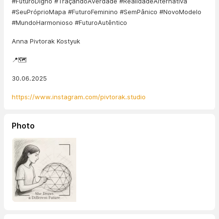
#FuturoDigno #TraçandoAVerdade #RealidadeAlternativa
#SeuPróprioMapa #FuturoFeminino #SemPânico #NovoModelo
#MundoHarmonioso #FuturoAutêntico
Anna Pivtorak Kostyuk
📍🗺️
30.06.2025
https://www.instagram.com/pivtorak.studio
Photo