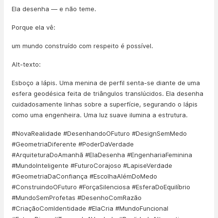
Ela desenha — e não teme.
Porque ela vê:
um mundo construído com respeito é possível.
Alt-texto:
Esboço a lápis. Uma menina de perfil senta-se diante de uma
esfera geodésica feita de triângulos translúcidos. Ela desenha
cuidadosamente linhas sobre a superfície, segurando o lápis
como uma engenheira. Uma luz suave ilumina a estrutura.
#NovaRealidade #DesenhandoOFuturo #DesignSemMedo
#GeometriaDiferente #PoderDaVerdade
#ArquiteturaDoAmanhã #ElaDesenha #EngenhariaFeminina
#MundoInteligente #FuturoCorajoso #LapiseVerdade
#GeometriaDaConfiança #EscolhaAlémDoMedo
#ConstruindoOFuturo #ForçaSilenciosa #EsferaDoEquilíbrio
#MundoSemProfetas #DesenhoComRazão
#CriaçãoComIdentidade #ElaCria #MundoFuncional