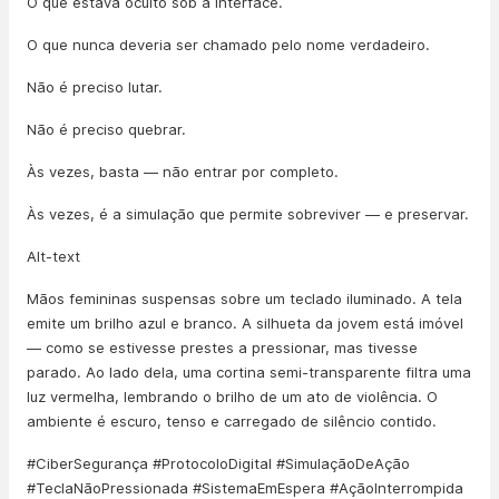
O que estava oculto sob a interface.
O que nunca deveria ser chamado pelo nome verdadeiro.
Não é preciso lutar.
Não é preciso quebrar.
Às vezes, basta — não entrar por completo.
Às vezes, é a simulação que permite sobreviver — e preservar.
Alt-text
Mãos femininas suspensas sobre um teclado iluminado. A tela
emite um brilho azul e branco. A silhueta da jovem está imóvel
— como se estivesse prestes a pressionar, mas tivesse
parado. Ao lado dela, uma cortina semi-transparente filtra uma
luz vermelha, lembrando o brilho de um ato de violência. O
ambiente é escuro, tenso e carregado de silêncio contido.
#CiberSegurança #ProtocoloDigital #SimulaçãoDeAção
#TeclaNãoPressionada #SistemaEmEspera #AçãoInterrompida