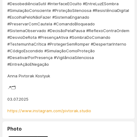
#DesobediênciaSutil #InterfaceEOculto #EntreLuzESombra
#SimulaçãoConsciente #ProteçãoSilenciosa #ResistênciaDigital
#EscolhaPeloNãoFazer #SistemaEnganado
#PreservarComCautela #ComandoBloqueado
#SistemaObservado #DecisãoPelaPausa #ReflexoContraOrdem
#DesvioDeRota #PresençaAtiva #SombraDoComando
#TestemunhaCrítica #ProtegerSemRomper #DespertarInterno
#CódigoEscondido #SimulaçãoComoProteção
#DesativarPorPresença #VigilânciaSilenciosa
#EntreAçãoENegação
Anna Pivtorak Kostyuk
📍🗂️
03.07.2025
https://www.instagram.com/pivtorak.studio
Photo