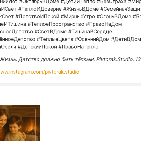
нийУют #ОктябрьВДоме #ДетиИТепло #БезСтраха #Ми
аИСвет #ТеплоИДоверие #ЖизньВДоме #СемейнаяЗащи
кСвет #ДетствоИПокой #МирныеУтро #ОгоньВДоме #Бе
иеИТишина #ТёплоеПространство #ПравоНаДом
асноеДетство #СветВДоме #ТишинаВСердце
ённоеДетство #ТёплыеЦвета #ОсеннийДом #ДетиВДом
яОселя #ДетскийПокой #ПравоНаТепло
Жизнь. Детство должно быть тёплым. Pivtorak.Studio. 13
www.instagram.com/pivtorak.studio