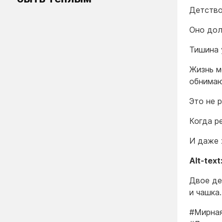
Детство
Оно дол
Тишина 
Жизнь м
обнимаю
Это не 
Когда р
И даже 
Alt-text
Двое де
и чашка
#Мирна