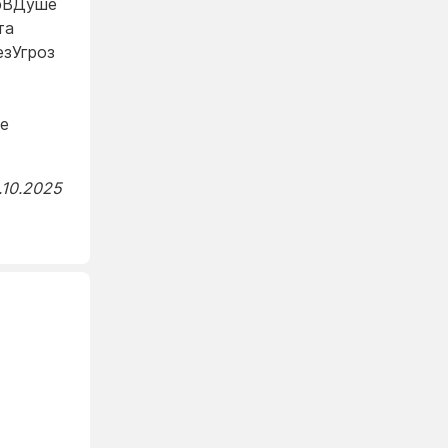
рВДуше
та
зУгроз
е
.10.2025