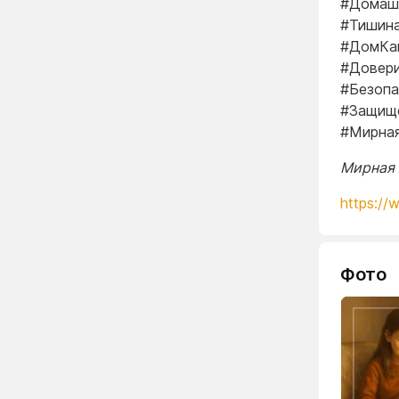
#Домаш
#Тишин
#ДомКа
#Довер
#Безоп
#Защищ
#Мирна
Мирная 
https://
Фото