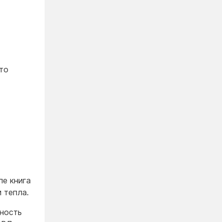
что
ле книга
 тепла.
ность