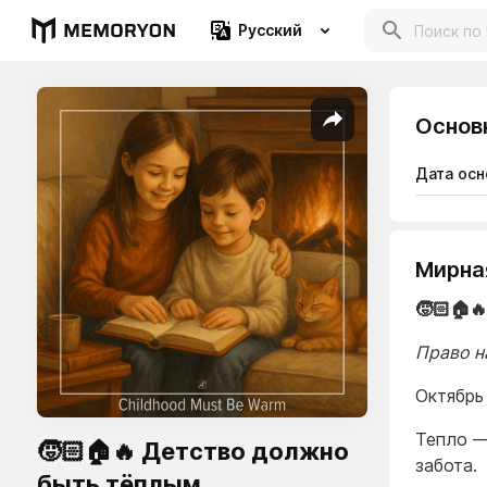
Русский
Основ
Дата осн
Мирна
🧒🏻🏠
Право н
Октябрь
Тепло —
🧒🏻🏠🔥 Детство должно
забота.
быть тёплым