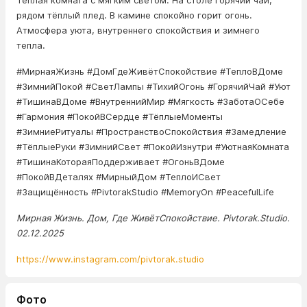
Тёплая комната с мягким светом. На столе горячий чай,
рядом тёплый плед. В камине спокойно горит огонь.
Атмосфера уюта, внутреннего спокойствия и зимнего
тепла.
#МирнаяЖизнь #ДомГдеЖивётСпокойствие #ТеплоВДоме
#ЗимнийПокой #СветЛампы #ТихийОгонь #ГорячийЧай #Уют
#ТишинаВДоме #ВнутреннийМир #Мягкость #ЗаботаОСебе
#Гармония #ПокойВСердце #ТёплыеМоменты
#ЗимниеРитуалы #ПространствоСпокойствия #Замедление
#ТёплыеРуки #ЗимнийСвет #ПокойИзнутри #УютнаяКомната
#ТишинаКотораяПоддерживает #ОгоньВДоме
#ПокойВДеталях #МирныйДом #ТеплоИСвет
#Защищённость #PivtorakStudio #MemoryOn #PeacefulLife
Мирная Жизнь. Дом, Где ЖивётСпокойствие. Pivtorak.Studio.
02.12.2025
https://www.instagram.com/pivtorak.studio
Фото