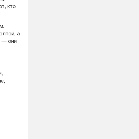
от, кто
м.
олпой, а
й — они
и,
е,