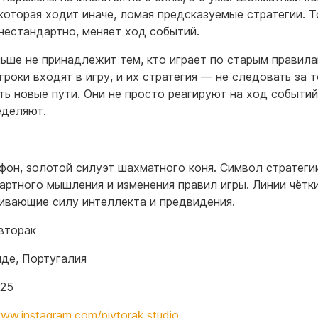
 которая ходит иначе, ломая предсказуемые стратегии. Т
нестандартно, меняет ход событий.
ьше не принадлежит тем, кто играет по старым правила
гроки входят в игру, и их стратегия — не следовать за т
ть новые пути. Они не просто реагируют на ход событи
еделяют.
фон, золотой силуэт шахматного коня. Символ стратеги
артного мышления и изменения правил игры. Линии чётки
ивающие силу интеллекта и предвидения.
вторак
де, Португалия
025
www.instagram.com/pivtorak.studio