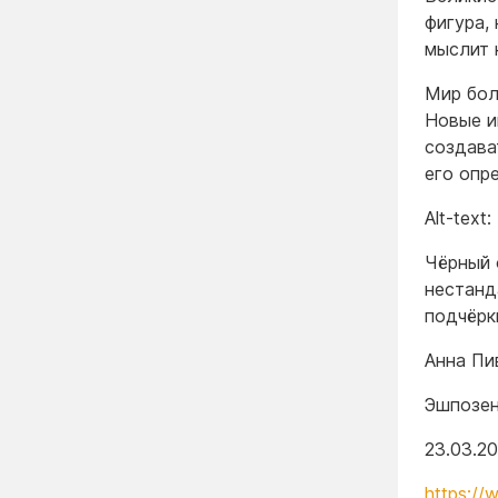
фигура,
мыслит 
Мир бол
Новые и
создава
его опр
Alt-text:
Чёрный 
нестанд
подчёрк
Анна Пи
Эшпозен
23.03.2
https://