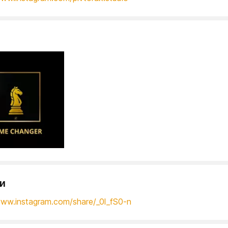
и
www.instagram.com/share/_0l_fS0-n