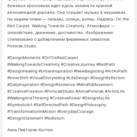
бежевых кроссовках идёт вдоль океана по красной
велосипедной дорожке. Она слушает музыку в наушниках.
На заднем плане — пальмы, солнце, волны. Надпись: On the
Red Carpet. Walking Towards Creativity. Атмосфера —
спокойствие, движение, достоинство. Изображение
стилизовано с добавлением фирменных символов
Pivtorak.Studio.
#DesignMoments #OnTheRedCarpet
#WalkingTowardsCreativity #CreativeJourney #RedPath
#DesignHealing #UrbanInspiration #NewBeginning #ArtAsPath
#InnerShift #VisualStorytelling #LifeDesign #DesignReflection
#DailyInspiration #DesignResilience #MindfulMovement
#CreativeFreedom #PivtorakStudio #AnnaPivtorak #ArtistLife
#WalkingAndThinking #CreativePower #DesignAsLife
#SymbolicArt #SelfDirectedPath #DesignPhilosophy
#TransformationInMotion #EverydayCourage
#DesignStatement #NoReturn
Анна Пивторак Костюк