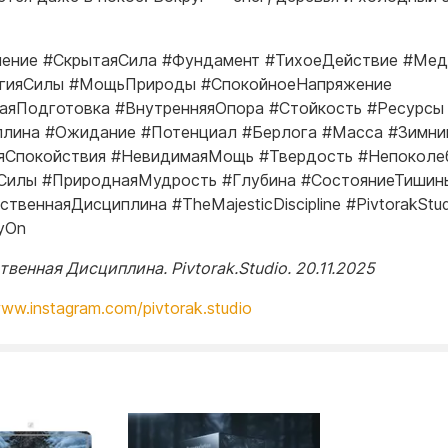
ение #СкрытаяСила #Фундамент #ТихоеДействие #Мед
егияСилы #МощьПрироды #СпокойноеНапряжение
аяПодготовка #ВнутренняяОпора #Стойкость #Ресурсы
лина #Ожидание #Потенциал #Берлога #Масса #Зимни
яСпокойствия #НевидимаяМощь #Твердость #Непоколе
Силы #ПрироднаяМудрость #Глубина #СостояниеТишин
ственнаяДисциплина #TheMajesticDiscipline #PivtorakStu
yOn
венная Дисциплина. Pivtorak.Studio. 20.11.2025
www.instagram.com/pivtorak.studio