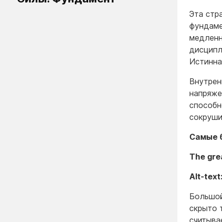
Эта стр
фундаме
медленн
дисципл
Истинна
Внутрен
напряже
способн
сокруши
Самые б
The grea
Alt-text
Большой
скрыто 
считыва