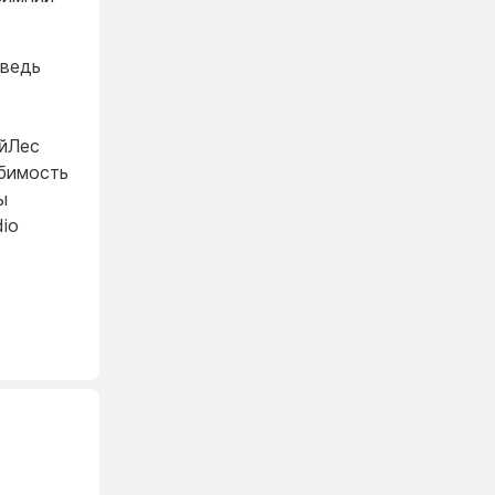
ведь
йЛес
бимость
ы
dio