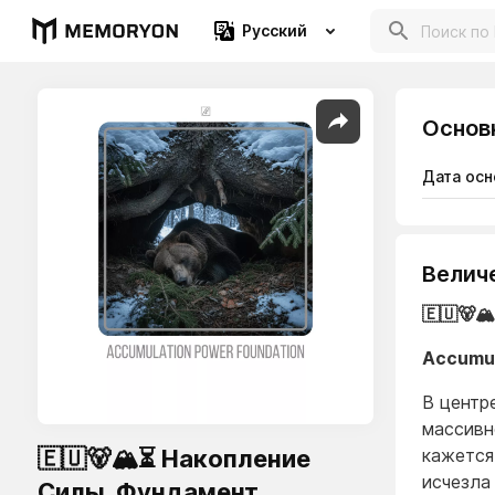
Русский
Основ
Дата осн
Велич
🇪🇺🐻
Accumul
В центр
массивн
🇪🇺🐻🏔️⏳ Накопление
кажется
исчезла
Силы. Фундамент