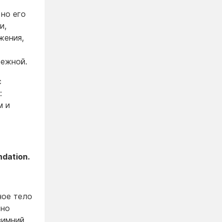
 но его
и,
жения,
бежной.
с
:
м и
ndation.
ное тело
сно
зимний