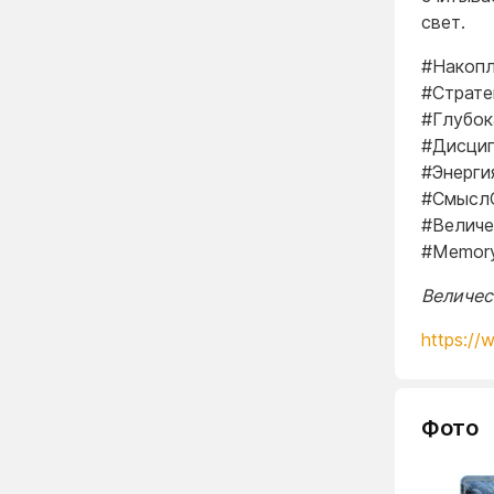
свет.
#Накопл
#Страт
#Глубок
#Дисцип
#Энерги
#Смысл
#Величе
#Memor
Величест
https://
Фото