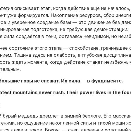
атегия описывает этап, когда действие ещё не началось,
нт уже формируется. Накопление ресурсов, сбор энерги
ое и уверенное создание базы — это движение без дви
инированная подготовка, не требующая демонстрации.
я сила создаётся в тени, оставаясь невидимой, но неиз
нее состояние этого этапа — спокойствие, граничащее 
нием. Тишина здесь не слабость, а глубокая дисциплина
ость ждать момента, когда действие станет неизбежны
тельным.
ольшие горы не спешат. Их сила — в фундаменте.
test mountains never rush. Their power lives in the fou
:
 бурый медведь дремлет в зимней берлоге. Его массив
тенями, но ощущение накопленной силы и тихой мощи я
ется даже в покое. Вокруг — снег, деревья и холодный 