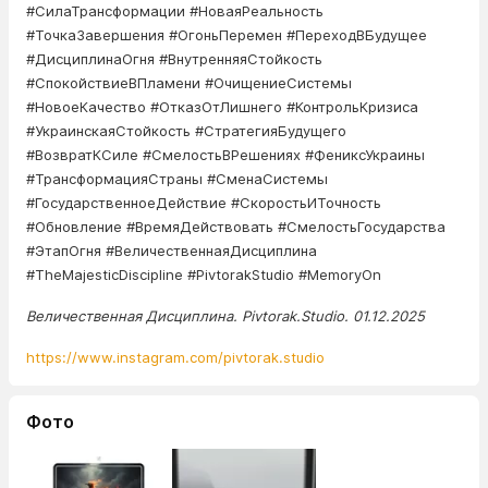
#СилаТрансформации #НоваяРеальность
#ТочкаЗавершения #ОгоньПеремен #ПереходВБудущее
#ДисциплинаОгня #ВнутренняяСтойкость
#СпокойствиеВПламени #ОчищениеСистемы
#НовоеКачество #ОтказОтЛишнего #КонтрольКризиса
#УкраинскаяСтойкость #СтратегияБудущего
#ВозвратКСиле #СмелостьВРешениях #ФениксУкраины
#ТрансформацияСтраны #СменаСистемы
#ГосударственноеДействие #СкоростьИТочность
#Обновление #ВремяДействовать #СмелостьГосударства
#ЭтапОгня #ВеличественнаяДисциплина
#TheMajesticDiscipline #PivtorakStudio #MemoryOn
Величественная Дисциплина. Pivtorak.Studio. 01.12.2025
https://www.instagram.com/pivtorak.studio
Фото