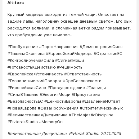
Alt-text:
Крупный медведь выходит из тёмной чащи. Он встаёт на
задние лапы, наполовину освещён дневным светом. Его рык
расходится волнами, а сломанная ветка рядом показывает,
что пробуждение уже началось.
#Пробуждение #ПорогНапряжения #ДемонстрацияСилы
#ТишинаОкончена #ЕвропейскийМедведь #СтратегияЕС
#КонтролируемаяСила #СигналМощи
#ГотовностьКДействию #Решимость
#ЕвропейскаяУстойчивость #Ответственность
#ГеополитическийПоворот #ЭраБезопасности
#ЕвропейскаяСила #Предупреждение #Границы
#СилаВТишине #ЭнергияМощи #Присутствие
#БезопасностьЕС #ЦенностиЕвропы #ДавлениеИОтвет
#НоваяЕвропа #ФазаПробуждения #СтратегическийРык
#ВеличественнаяДисциплина #TheMajesticDiscipline
#PivtorakStudio #MemoryOn
Величественная Дисциплина. Pivtorak.Studio. 20.11.2025