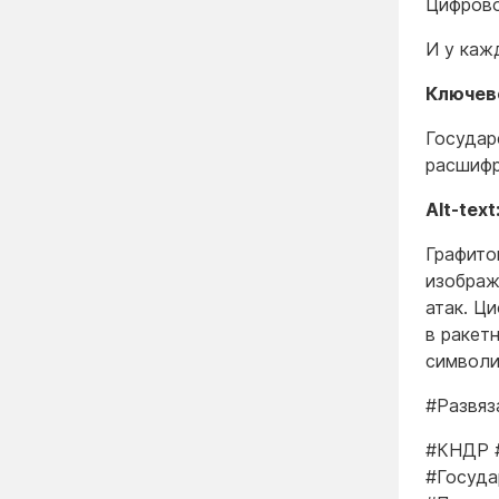
Цифрово
И у каж
Ключево
Государ
расшифр
Alt-text
Графито
изображ
атак. Ц
в ракет
символи
#Развяз
#КНДР 
#Госуда