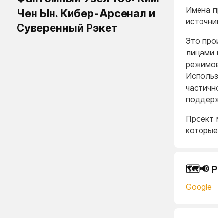
Имена п
Чен Ын. Кибер-Арсенал и
источни
Суверенный Рэкет
Это про
лицами 
режимов
Использ
частичн
поддерж
Проект 
которые
🗺️📢 
Google