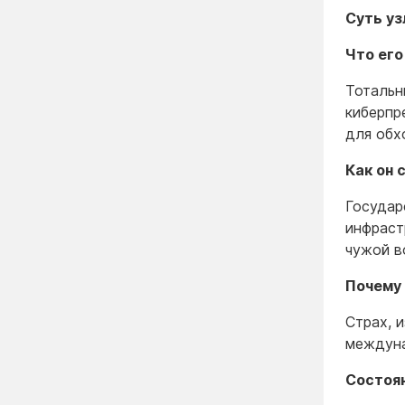
Суть уз
Что ег
Тотальн
киберпр
для обх
Как он 
Государ
инфраст
чужой в
Почему 
Страх, 
междуна
Состоя