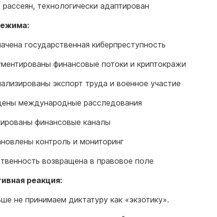
, рассеян, технологически адаптирован
режима:
лачена государственная киберпреступность
ументированы финансовые потоки и криптокражи
нализированы экспорт труда и военное участие
дены международные расследования
кированы финансовые каналы
ановлены контроль и мониторинг
ственность возвращена в правовое поле
ивная реакция:
ше не принимаем диктатуру как «экзотику».