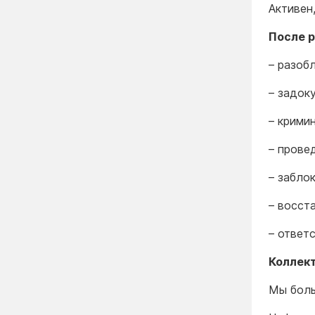
Активен
После 
– разоб
– задок
– крими
– прове
– забло
– восст
– ответ
Коллект
Мы боль