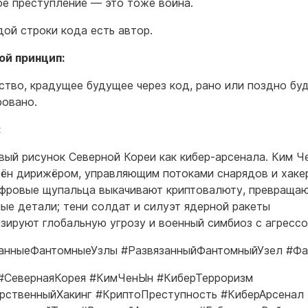
е преступление — это тоже война.
дой строки кода есть автор.
й принцип:
ство, крадущее будущее через код, рано или поздно бу
овано.
:
вый рисунок Северной Кореи как кибер-арсенала. Ким Ч
ён дирижёром, управляющим потоками снарядов и хаке
ифровые щупальца выкачивают криптовалюту, превращ
ные детали; тени солдат и силуэт ядерной ракеты
зируют глобальную угрозу и военный симбиоз с агрессо
анныеФантомныеУзлы #РазвязанныйФантомныйУзел #Ф
#СевернаяКорея #КимЧенЫн #КиберТерроризм
рственныйХакинг #КриптоПреступность #КиберАрсенал