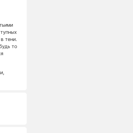
тьими
ступных
в тени.
будь то
ся
и,