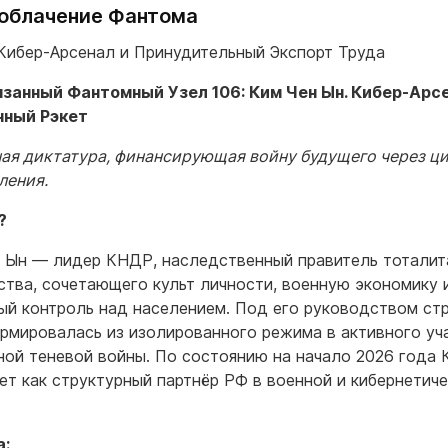
 Разоблачение Фантома
Кибер-Арсенал и Принудительный Экспорт Труда
вязанный Фантомный Узел 106: Ким Чен Ын. Кибер-Арс
нный Рэкет
ая диктатура, финансирующая войну будущего через ц
ления.
?
 Ын — лидер КНДР, наследственный правитель тоталит
ства, сочетающего культ личности, военную экономику 
ый контроль над населением. Под его руководством ст
рмировалась из изолированного режима в активного уч
ной теневой войны. По состоянию на начало 2026 года
ет как структурный партнёр РФ в военной и кибернетич
а: