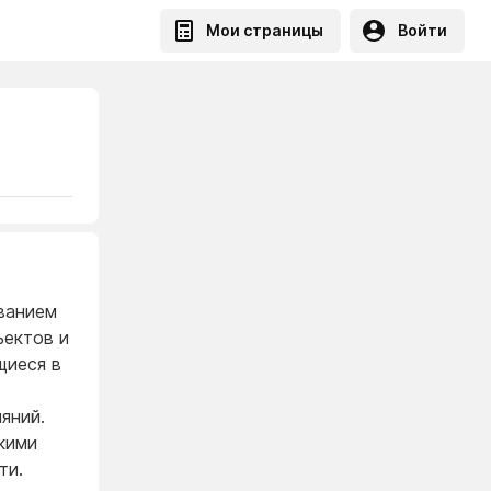
Мои страницы
Войти
ванием
ъектов и
щиеся в
яний.
кими
ти.