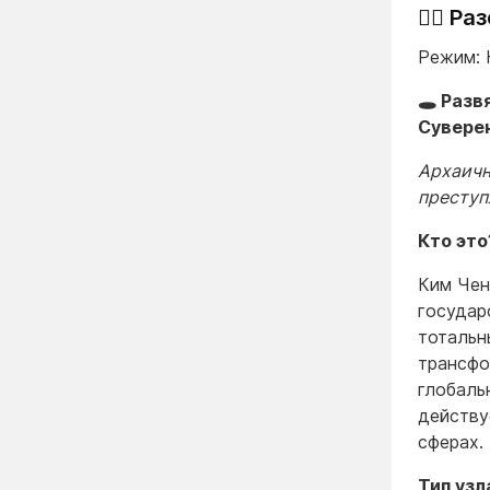
🕵️‍♂️
Режим: 
🕳️ Раз
Сувере
Архаичн
преступ
Кто это
Ким Чен
государ
тотальн
трансфо
глобаль
действу
сферах.
Тип узл