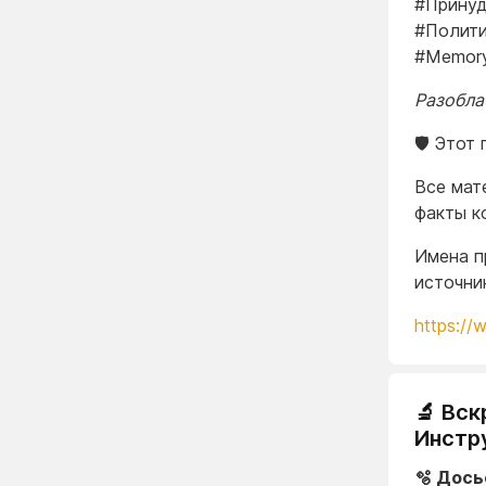
#Принуд
#Полити
#Memory
Разоблач
🛡️ Это
Все мат
факты к
Имена п
источни
https://
🔬 Вс
Инстр
🫧 Дось