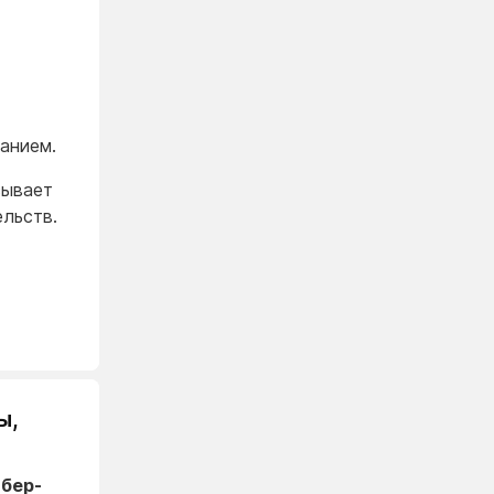
анием.
сывает
льств.
ы,
ибер-