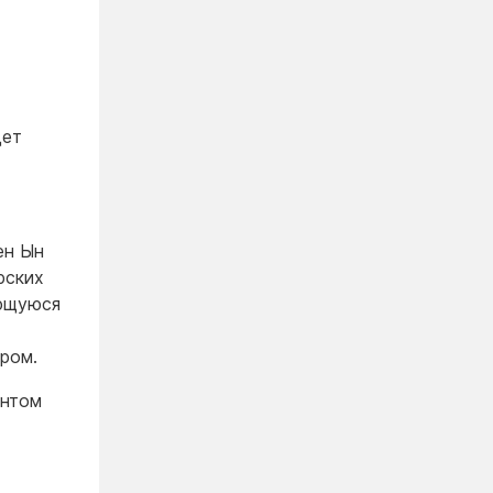
дет
ен Ын
рских
ающуюся
ром.
антом