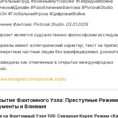
ительныйТруд #ВоенныйАутсорсинг #ГибриднаяВойна
ческийДизайн #РазоблачениеФантома #PivtorakStudio
On #ГлобальнаяУгроза #ЦифроваяВойна
ение Фантома. Pivtorak.Studio. 03.01.2026
т проект является художественно-философским исследов
ериалы имеют аллегорический характер; текст не припи
онкретным частным лицам без верифицируемых доказате
риведены как отмеченные в открытых международных
ках.
www.instagram.com/pivtorak.studio
крытие Фантомного Узла: Преступные Режим
ументы и Влияния
е на Фантомный Узел 106: Северная Корея: Режим «К