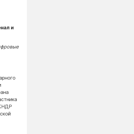
енал и
ифровые
арного
и
рана
астника
 КНДР
еской