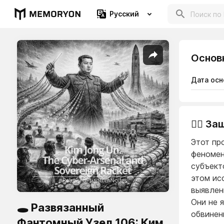
Русский
Основ
Дата осн
👨‍⚖️ 
Этот пр
феномен
субъект
этом ис
выявлен
Они не 
🕳️ Развязанный
обвинен
Фантомный Узел 106: Ким