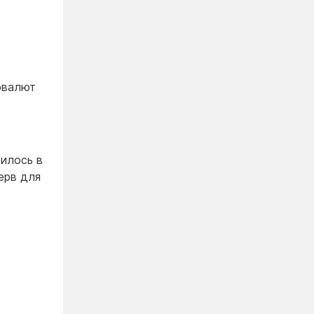
овалют
тилось в
ерв для