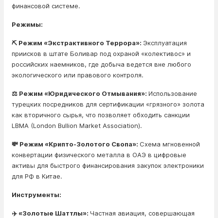
финансовой системе.
Режимы:
⛏️ Режим «Экстрактивного Террора»:
Эксплуатация
приисков в штате Боливар под охраной «колективос» и
российских наемников, где добыча ведется вне любого
экологического или правового контроля.
⚖️ Режим «Юридического Отмывания»:
Использование
турецких посредников для сертификации «грязного» золота
как вторичного сырья, что позволяет обходить санкции
LBMA (London Bullion Market Association).
💸 Режим «Крипто-Золотого Свопа»:
Схема мгновенной
конвертации физического металла в ОАЭ в цифровые
активы для быстрого финансирования закупок электроники
для РФ в Китае.
Инструменты:
✈️ «Золотые Шаттлы»:
Частная авиация, совершающая