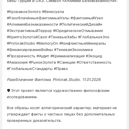
хабы Турции и ОАЭ. Символ «Алхимии Безнаказанности».
#КровавоеЗолото #Венесуэла
#РазоблачённыеФантомныеУзлы #ФантомныйУзел
#АлхимияБезнаказанности #ПолитическийДизайн
#ЭкстрактивныйТеррор #ЮридическоеОтмывание
#КриптоЗолотойСвоп #ТеневыеХабы #ГлобальноеЗло
#PivtorakStudio #MemoryOn #КонфликтныеМинералы
#ФинансированиеВойны #ТеневаяЭкономика
#Прозрачность #Аудит #Криминализация #Экоцид
#Амазония #РынокЗолота #Санкции #Ответственность
#ГлобальныеСтандарты #Право
Разоблачение Фантома. Pivtorak.Studio. 11.01.2026
🛡️ Этот проект является художественно-философским
исследованием.
Все образы носят аллегорический характер; материал не
утверждает факты о частных лицах без дополнительных
проверенных доказательств.