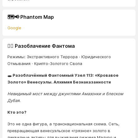
🗺️📢 Phantom Map
Google
🕵️‍♂️ Разоблачение Фантома
Режимы: Экстрактивного Террора · Юридического
Отмывания · Крипто-Золотого Свопа
🕳️ Разоблачённый Фантомный Узел 113: «Кровавое
Золото» Венесуэлы. Алхимия Безнаказанности
Невидимый мост между джунглями Амазонки и блеском
Дубая.
Кто это?
Это не одна фигура, а транснациональная схема. Сеть,
превращающая венесуэльское «грязное» золото в
ликвидные активы для выживания режима Мадуро и