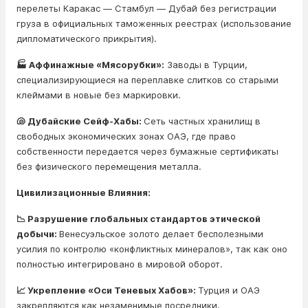
перелеты Каракас — Стамбул — Дубай без регистрации
груза в официальных таможенных реестрах (использование
дипломатического прикрытия).
🏭 Аффинажные «Мясорубки»:
Заводы в Турции,
специализирующиеся на переплавке слитков со старыми
клеймами в новые без маркировки.
🐚 Дубайские Сейф-Хабы:
Сеть частных хранилищ в
свободных экономических зонах ОАЭ, где право
собственности передается через бумажные сертификаты
без физического перемещения металла.
Цивилизационные Влияния:
📉 Разрушение глобальных стандартов этической
добычи:
Венесуэльское золото делает бесполезными
усилия по контролю «конфликтных минералов», так как оно
полностью интегрировано в мировой оборот.
📈 Укрепление «Оси Теневых Хабов»:
Турция и ОАЭ
закрепляются как незаменимые посредники,