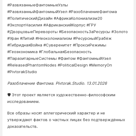
#РазвязанныеФантомныеУзлы
#РазвязанныйФантомныйУзел #РазоблачениеФантома
#ПолитическийДизайн #АфрикаКолониализм20
#ЭкспортНасилия #АфриканскийКорпус #ГРУ
#ДворцовыеПеревороты #БезопасностьЗаРесурсы #Золото
#Уран #Литий #Неоколониализм #РесурсныйГрабёж
#ГибриднаяВойна #Суверенитет #ПроксиРежимы
#Геоэкономика #ГлобальнаяБезопасность
#ПаразитарныеСистемы #Фантом #ФантомныйУзел
#ReleasedPhantomNodes #PoliticalDesign #MemoryOn
#PivtorakStudio
Разоблачение Фантома. Pivtorak.Studio. 13.01.2026
🛡️ Этот проект является художественно-философским
исследованием.
Все образы носят аллегорический характер и не
утверждают фактов о частных лицах без подтверждённых
доказательств.