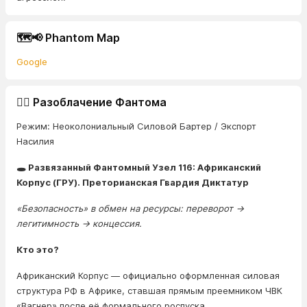
🗺️📢 Phantom Map
Google
🕵️‍♂️ Разоблачение Фантома
Режим: Неоколониальный Силовой Бартер / Экспорт
Насилия
🕳️ Развязанный Фантомный Узел 116: Африканский
Корпус (ГРУ). Преторианская Гвардия Диктатур
«Безопасность» в обмен на ресурсы: переворот →
легитимность → концессия.
Кто это?
Африканский Корпус — официально оформленная силовая
структура РФ в Африке, ставшая прямым преемником ЧВК
«Вагнер» после её формального роспуска.