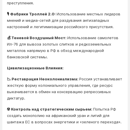
преступления.
🎙️ Фабрики Троллей 2.0:
Использование местных лидеров
мнений и медиа-сетей для раздувания антизападных
настроений и легитимизации российского присутствия.
💰 Теневой Воздушный Мост:
Использование самолетов
Ил-76 для вывоза золотых слитков и редкоземельных
металлов напрямую в РФ в обход международной
банковской системы.
Цивилизационные Влияния:
📉 Реставрация Неоколониализма:
Россия устанавливает
жесткую форму колониального управления, где ресурс
выкачивается в обмен на консервацию репрессивных
диктатур.
☢️ Контроль над стратегическим сырьем:
Попытка РФ
создать монополию на африканский уран и литий для
шантажа ЕС в вопросах энергетики и «зеленого перехода».