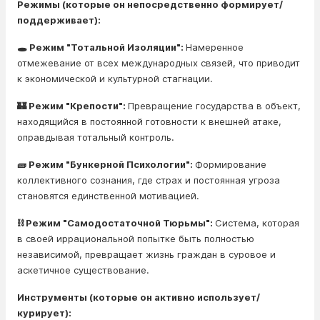
Режимы (которые он непосредственно формирует/
поддерживает):
🕳️ Режим "Тотальной Изоляции":
Намеренное
отмежевание от всех международных связей, что приводит
к экономической и культурной стагнации.
🏰 Режим "Крепости":
Превращение государства в объект,
находящийся в постоянной готовности к внешней атаке,
оправдывая тотальный контроль.
🧱 Режим "Бункерной Психологии":
Формирование
коллективного сознания, где страх и постоянная угроза
становятся единственной мотивацией.
⛓️ Режим "Самодостаточной Тюрьмы":
Система, которая
в своей иррациональной попытке быть полностью
независимой, превращает жизнь граждан в суровое и
аскетичное существование.
Инструменты (которые он активно использует/
курирует):