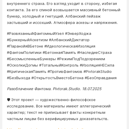
внутреннего страха. Его взгляд уходит в сторону, избегая
контакта. За его спиной возвышается массивный бетонный
бункер, холодный и гнетущий. Албанский пейзаж
застывший и иссохший. Атмосфера аскезы и напряжения.
#РазвязанныйФантомныйУзел #ЭнверХоджа
#БункерныйАскетизм #АлбанскийДиктатор
#ПаранойяВБетоне #ИдеологическаяИзоляция
#ФантомПолитики #БетоннаяПамять #НаследиеСтраха
#БессмысленныеБункеры #РежимПодПодозрением
#ОсколкиДогмы #ТотальныйКонтроль #ИзоляцияНЕСила
#КритическаяПамять #ПротивФантомов #PivtorakStudio
#БезВыхода #ОткрытостьВместоБетона #БезОправдания
Разоблачение Фантома. Pivtorak.Studio. 18.07.2025
🛡️ Этот проект — художественно-философское
исследование. Все материалы имеют аллегорический
характер; текст не приписывает факты конкретным
частным лицам без верифицируемых доказательств.