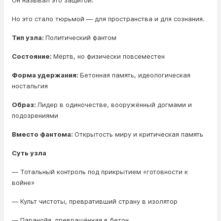
Он называл это защитой.
Но это стало тюрьмой — для пространства и для сознания.
Тип узла:
Политический фантом
Состояние:
Мёртв, но физически повсеместен
Форма удержания:
Бетонная память, идеологическая
ностальгия
Образ:
Лидер в одиночестве, вооружённый догмами и
подозрениями
Вместо фантома:
Открытость миру и критическая память
Суть узла
— Тотальный контроль под прикрытием «готовности к
войне»
— Культ чистоты, превративший страну в изолятор
— Паранойя, превращённая в бетон