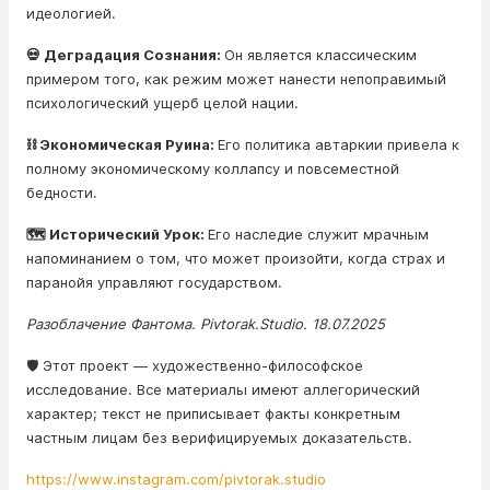
идеологией.
💀 Деградация Сознания:
Он является классическим
примером того, как режим может нанести непоправимый
психологический ущерб целой нации.
⛓️ Экономическая Руина:
Его политика автаркии привела к
полному экономическому коллапсу и повсеместной
бедности.
🗺️ Исторический Урок:
Его наследие служит мрачным
напоминанием о том, что может произойти, когда страх и
паранойя управляют государством.
Разоблачение Фантома. Pivtorak.Studio. 18.07.2025
🛡️ Этот проект — художественно-философское
исследование. Все материалы имеют аллегорический
характер; текст не приписывает факты конкретным
частным лицам без верифицируемых доказательств.
https://www.instagram.com/pivtorak.studio