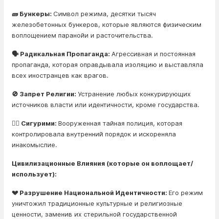
🧱 Бункеры:
Символ режима, десятки тысяч
железобетонных бункеров, которые являются физическим
воплощением паранойи и расточительства.
🗣️ Радикальная Пропаганда:
Агрессивная и постоянная
пропаганда, которая оправдывала изоляцию и выставляла
всех иностранцев как врагов.
🚫 Запрет Религии:
Устранение любых конкурирующих
источников власти или идентичности, кроме государства.
🕵️‍♂️ Сигурими:
Вооруженная тайная полиция, которая
контролировала внутренний порядок и искореняла
инакомыслие.
Цивилизационные Влияния (которые он воплощает/
использует):
💔 Разрушение Национальной Идентичности:
Его режим
уничтожил традиционные культурные и религиозные
ценности, заменив их стерильной государственной