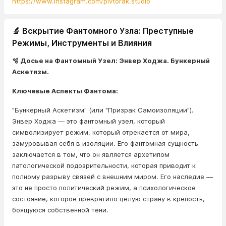
https://www.instagram.com/pivtorak.studio
🔬 Вскрытие Фантомного Узла: Преступные
Режимы, Инструменты и Влияния
🫧 Досье на Фантомный Узел: Энвер Ходжа. Бункерный
Аскетизм.
Ключевые Аспекты Фантома:
"Бункерный Аскетизм" (или "Призрак Самоизоляции").
Энвер Ходжа — это фантомный узел, который
символизирует режим, который отрекается от мира,
замуровывая себя в изоляции. Его фантомная сущность
заключается в том, что он является архетипом
патологической подозрительности, которая приводит к
полному разрыву связей с внешним миром. Его наследие —
это не просто политический режим, а психологическое
состояние, которое превратило целую страну в крепость,
боящуюся собственной тени.