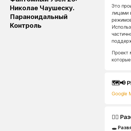
Это про
Николае Чаушеску.
лицами 
Параноидальный
режимов
Контроль
Использ
частичн
поддерж
Проект 
которые
🗺️📢 
Google 
🕵️‍♂️
🕳️ Раз