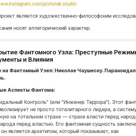
www.instagram.com/pivtorak.studio
т проект является художественно-философским исследов
сания носят аллегорический характер.
крытие Фантомного Узла: Преступные Режим
ументы и Влияния
 на Фантомный Узел: Николае Чаушеску. Параноида
ь.
ые Аспекты Фантома:
идальный Контроль" (или "Инженер Террора"). Этот фан
мволизирует не просто тоталитарного лидера, а систему
ную на тотальном страхе — страхе власти перед народ
народа перед властью. Его фантомная сущность заключа
о он является архетипом, который показывает, как