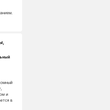
анием.
ы,
льный
томный
,
ом и
ется в