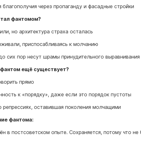
 благополучия через пропаганду и фасадные стройки
стал фантомом?
нили, но архитектура страха осталась
живали, приспосабливаясь к молчанию
до сих пор несут шрамы принудительного выравнивания
 фантом ещё существует?
оворить прямо
нность к «порядку», даже если это порядок пустоты
о репрессиях, оставившая поколения молчащими
ние фантома:
ён в постсоветском опыте. Сохраняется, потому что не