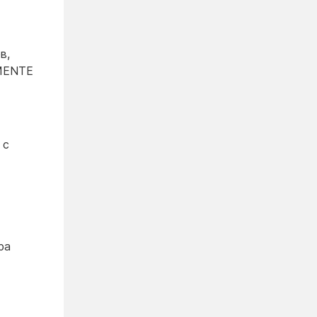
в,
IMENTE
 с
ра