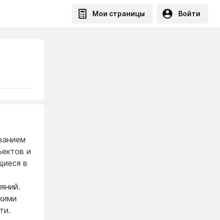
Мои страницы
Войти
ванием
ъектов и
щиеся в
яний.
кими
ти.