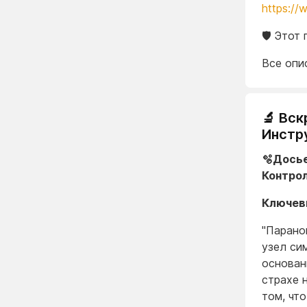
https://
🛡️ Это
Все опи
🔬 Вс
Инстр
🫧Досье
Контрол
Ключев
"Парано
узел си
основан
страхе 
том, чт