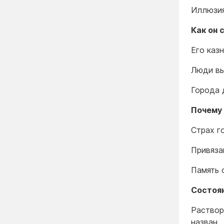
Иллюзия
Как он 
Его каз
Люди вы
Города 
Почему
Страх г
Привяза
Память 
Состоя
Раствор
назван.