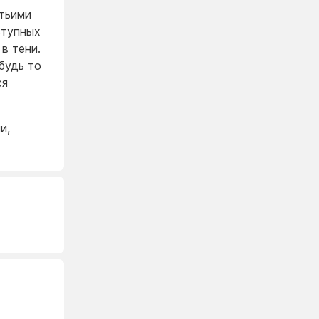
тьими
ступных
в тени.
будь то
ся
и,