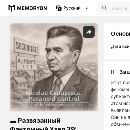
Русский
Основ
Дата осн
👨‍⚖️ 
Этот пр
феномен
субъект
этом ис
выявлен
Они не 
🕳️ Развязанный
обвинен
Фантомный Узел 29: