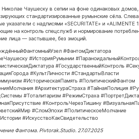
 Николае Чаушеску в сепии на фоне одинаковых домов,
зирующих стандартизированные румынские сёла. Слев
е указатели с надписями «SECURITATE» и «ALIMENTE 1
ющие на контроль спецслужб и нормирование потреблен
ие лица — застывшее, без эмоций.
ождённыйФантомныйУзел #ФантомДиктатора
еЧаушеску #ИсторияРумынии #ПараноидальныйКонтро
истическаяДиктатура #ГосударственныйКонтроль #Сек
ацияГорода #КультЛичности #СтандартыВласти
ммунизм #ИсторическаяПамять #ПолитическийФантом
нияМолчания #АрхитектураСтраха #ТайнаяПолиция #Р
Системы #Тоталитаризм #РежимСтраха #ПортретДикта
наяПрисутствие #КонтрольЧерезТишину #ВизуальнаяП
оветскийМир #СломЭпохи #ПолитическоеМолчание
Истории #ИскусствоКакСвидетельство
ение Фантома. Pivtorak.Studio. 27.07.2025