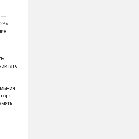
а —
23»,
ия.
ль
уритате
умыния
тора
амять