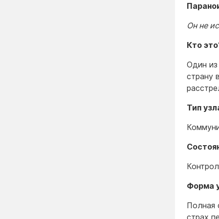
Парано
Он не и
Кто это
Один из
страну 
расстре
Тип узл
Коммуни
Состоян
Контрол
Форма 
Полная 
страх п