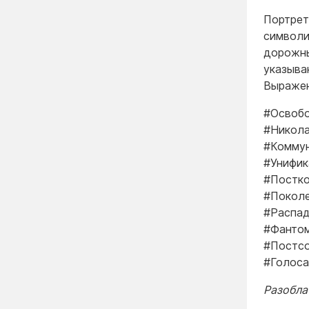
Портрет
символи
дорожны
указыва
Выражен
#Освоб
#Никола
#Коммун
#Унифик
#Постко
#Поколе
#Распад
#Фантом
#Постс
#Голоса
Разоблач