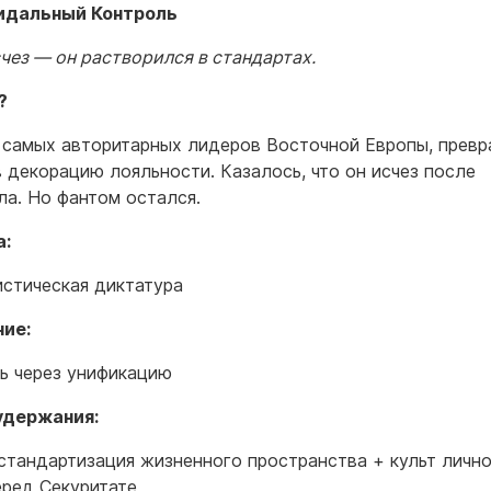
идальный Контроль
счез — он растворился в стандартах.
?
 самых авторитарных лидеров Восточной Европы, прев
в декорацию лояльности. Казалось, что он исчез после
ла. Но фантом остался.
а:
стическая диктатура
ие:
ь через унификацию
удержания:
стандартизация жизненного пространства + культ личн
еред Секуритате