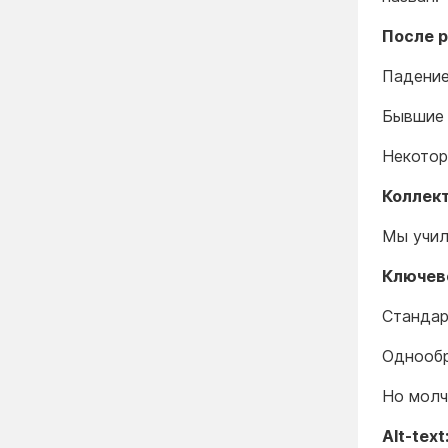
После 
Падение
Бывшие 
Некотор
Коллек
Мы учил
Ключев
Стандар
Однообр
Но молч
Alt-text