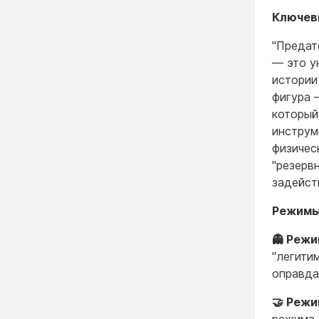
Ключев
"Предат
— это у
истории
фигура 
который
инструм
физичес
"резерв
задейст
Режимы
👻 Режи
"легити
оправда
🤝 Режи