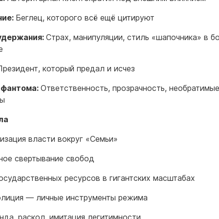
ние:
Беглец, которого всё ещё цитируют
удержания:
Страх, манипуляции, стиль «шапочника» в 
е
Президент, который предал и исчез
 фантома:
Ответственность, прозрачность, необратимы
ны
ла
изация власти вокруг «Семьи»
ое свертывание свобод
осударственных ресурсов в гигантских масштабах
олиция — личные инструменты режима
нда, раскол, имитация легитимности