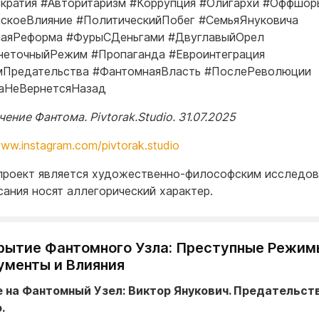
кратия #Авторитаризм #Коррупция #Олигархи #Оффшор
скоеВлияние #ПолитическийПобег #СемьяЯнуковича
наяРеформа #ФурыСДеньгами #ДвуглавыйОрел
еточныйРежим #Пропаганда #Евроинтеграция
мПредательства #ФантомнаяВласть #ПослеРеволюции
аНеВернетсяНазад
ение Фантома. Pivtorak.Studio. 31.07.2025
www.instagram.com/pivtorak.studio
т проект является художественно-философским исследов
сания носят аллегорический характер.
крытие Фантомного Узла: Преступные Режим
ументы и Влияния
 на Фантомный Узел: Виктор Янукович. Предательст
.