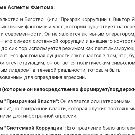
ые Аспекты Фантома:
ельство и Бегство" (или "Призрак Коррупции"). Виктор 
никальный фантомный узел, который существует на пер
 и современности. Он не является активным оператором,
— это символ системной коррупции и внешнего контроля
 до сих пор используется режимом как легитимизирующ
ент. Его фантомная сущность заключается в том, что, б
ки отсутствующим, он остается политическим символом
ным лидером" в теневой реальности, готовым быть
вованным для оправдания агрессии.
 (которые он непосредственно формирует/поддержи
м "Призрачной Власти":
Он является олицетворением
мной", но призрачной власти, которая служит постоянны
нием для иностранной агрессии.
м "Системной Коррупции":
Его правление было апогее