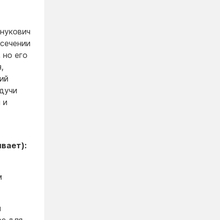
Янукович
есечении
 но его
,
ий
удучи
 и
вает):
м
м