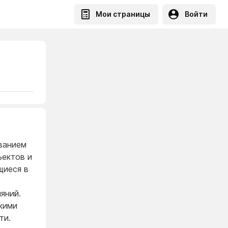
Мои страницы
Войти
ванием
ъектов и
щиеся в
яний.
кими
ти.