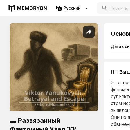
Русский
Основ
Дата осн
👨‍⚖️ 
Этот пр
феномен
субъект
этом ис
выявлен
Они не 
🕳️ Развязанный
обвинен
Фантомный Узел 33: