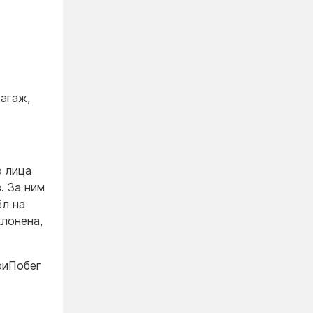
багаж,
з лица
. За ним
ёл на
клонена,
оиПобег