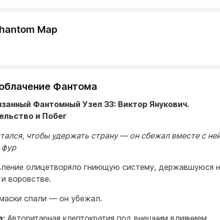
Phantom Map
 Разоблачение Фантома
вязанный Фантомный Узел 33: Виктор Янукович.
ельство и Побег
стался, чтобы удержать страну — он сбежал вместе с ней
 фур
вление олицетворяло гниющую систему, державшуюся н
 и воровстве.
 маски спали — он убежал.
а:
Авторитарная клептократия под внешним влиянием