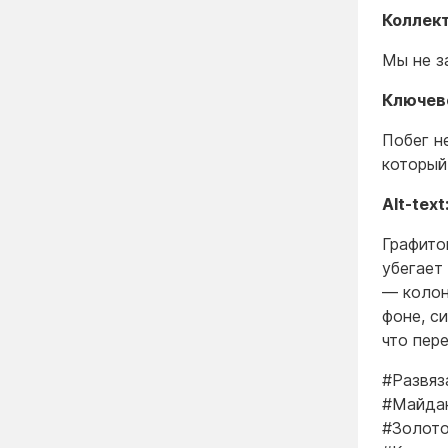
Коллек
Мы не з
Ключев
Побег н
который
Alt-text
Графито
убегает
— колон
фоне, с
что пере
#Развяз
#Майда
#Золото