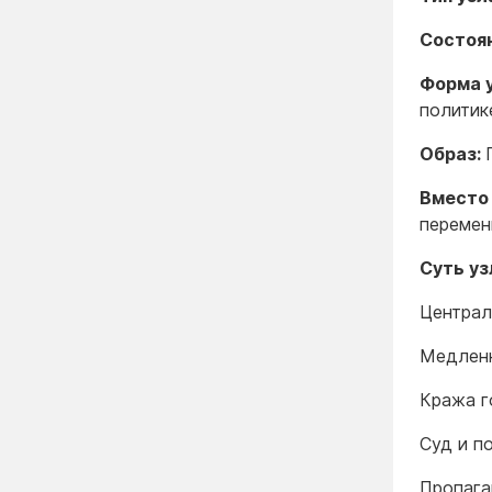
Состоя
Форма 
политик
Образ:
Вместо
переме
Суть уз
Централ
Медленн
Кража г
Суд и п
Пропага