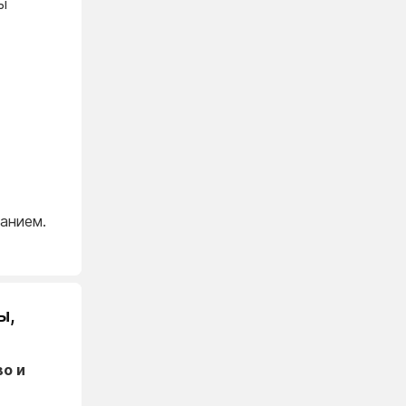
ы
анием.
ы,
во и