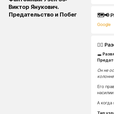
Виктор Янукович.
Предательство и Побег
🗺️📢 
Google
🕵️‍♂️
🕳️ Раз
Предат
Он не о
колонне
Его пра
насилии
А когда
Тип узл