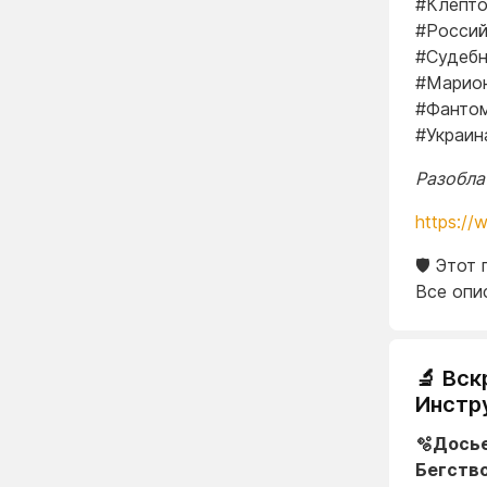
#Клепто
#Россий
#Судеб
#Марион
#Фанто
#Украин
Разоблач
https://
🛡️ Это
Все опи
🔬 Вс
Инстр
🫧Досье
Бегство