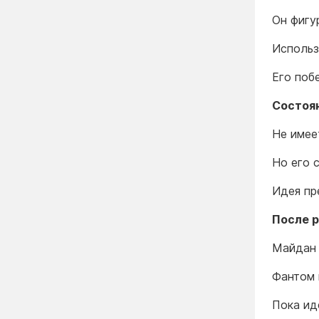
Он фигу
Использ
Его поб
Состоя
Не имее
Но его 
Идея пр
После 
Майдан 
Фантом 
Пока ид