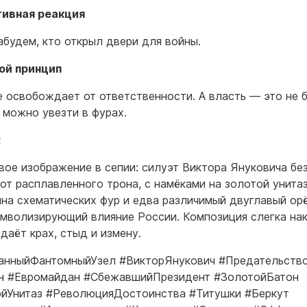
тивная реакция
абудем, кто открыл двери для войны.
ой принцип
е освобождает от ответственности. А власть — это не 
 можно увезти в фурах.
:
вое изображение в сепии: силуэт Виктора Януковича бе
 от расплавленного трона, с намёками на золотой унитаз
на схематических фур и едва различимый двуглавый ор
имволизирующий влияние России. Композиция слегка на
даёт крах, стыд и измену.
анныйФантомныйУзел #ВикторЯнукович #Предательств
н #Евромайдан #СбежавшийПрезидент #ЗолотойБатон
йУнитаз #РеволюцияДостоинства #Титушки #Беркут