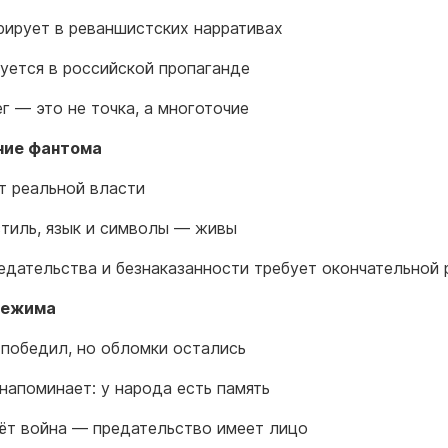
рирует в реваншистских нарративах
уется в российской пропаганде
ег — это не точка, а многоточие
ние фантома
т реальной власти
стиль, язык и символы — живы
едательства и безнаказанности требует окончательной 
режима
победил, но обломки остались
напоминает: у народа есть память
ёт война — предательство имеет лицо