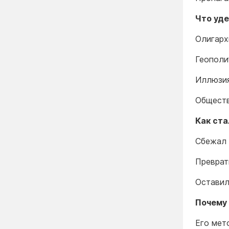
Что уд
Олигарх
Геополи
Иллюзия
Обществ
Как ст
Сбежал 
Преврат
Оставил
Почему
Его мет