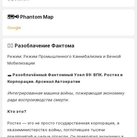
🗺️📢 Phantom Map
Google
🕵️‍♂️ Разоблачение Фантома
Режим: Режим Промышленного Каннибализма и Вечной
Мобилизации
🕳️ Разоблачённый Фантомный Узел 89: ВПК. Ростех и
Корпорации. Арсенал Автократии
Интегрированная машина войны, пожирающая экономику
ради воспроизводства смерти.
Кто это?
Ростех — это не просто государственная корпорация, а
квазиминистерство войны, поглотившее тысячи
предприятий и целые отрасли. Он превратил экономику в