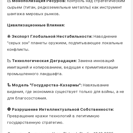
📉 Монополизация Ресурсів:
Контроль над стратегическим
сырьем (титан, редкоземельные металлы) как инструмент
шантажа мировых рынков.
Цивилизационные Влияния:
☣️ Экспорт Глобальной Нестабильности:
Наводнение
"серых зон" планеты оружием, подпитывающее локальные
конфликты.
📉 Технологическая Деградация:
Замена инноваций
имитацией и копированием, ведущая к примитивизации
промышленного ландшафта.
🦾 Модель "Государства-Казармы":
Навязывание
видения, где экономика существует только для войны, а не
для благосостояния.
🛑 Разрушение Интеллектуальной Собственности:
Превращение кражи технологий в легитимную
государственную стратегию.