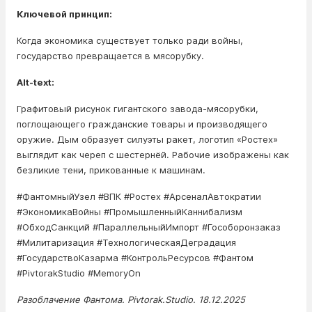
Ключевой принцип:
Когда экономика существует только ради войны,
государство превращается в мясорубку.
Alt-text:
Графитовый рисунок гигантского завода-мясорубки,
поглощающего гражданские товары и производящего
оружие. Дым образует силуэты ракет, логотип «Ростех»
выглядит как череп с шестернёй. Рабочие изображены как
безликие тени, прикованные к машинам.
#ФантомныйУзел #ВПК #Ростех #АрсеналАвтократии
#ЭкономикаВойны #ПромышленныйКаннибализм
#ОбходСанкций #ПараллельныйИмпорт #Гособоронзаказ
#Милитаризация #ТехнологическаяДеградация
#ГосударствоКазарма #КонтрольРесурсов #Фантом
#PivtorakStudio #MemoryOn
Разоблачение Фантома. Pivtorak.Studio. 18.12.2025