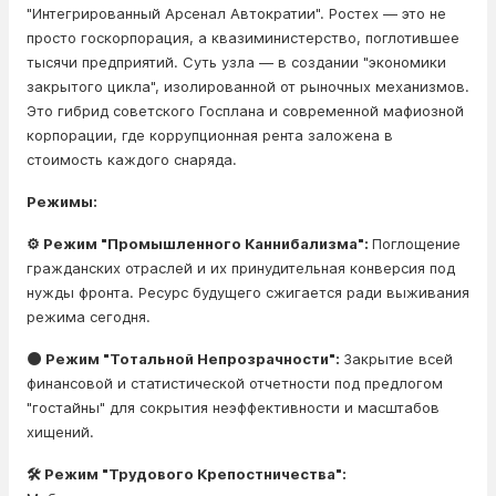
"Интегрированный Арсенал Автократии". Ростех — это не
просто госкорпорация, а квазиминистерство, поглотившее
тысячи предприятий. Суть узла — в создании "экономики
закрытого цикла", изолированной от рыночных механизмов.
Это гибрид советского Госплана и современной мафиозной
корпорации, где коррупционная рента заложена в
стоимость каждого снаряда.
Режимы:
⚙️ Режим "Промышленного Каннибализма":
Поглощение
гражданских отраслей и их принудительная конверсия под
нужды фронта. Ресурс будущего сжигается ради выживания
режима сегодня.
🌑 Режим "Тотальной Непрозрачности":
Закрытие всей
финансовой и статистической отчетности под предлогом
"гостайны" для сокрытия неэффективности и масштабов
хищений.
🛠️ Режим "Трудового Крепостничества":