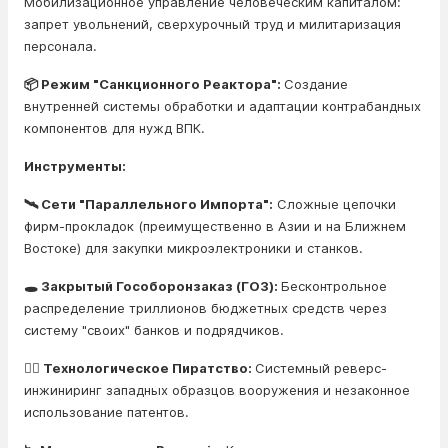
Мобилизационное управление человеческим капиталом:
запрет увольнений, сверхурочный труд и милитаризация
персонала.
📦 Режим "Санкционного Реактора":
Создание
внутренней системы обработки и адаптации контрабандных
компонентов для нужд ВПК.
Инструменты:
🛰️ Сети "Параллельного Импорта":
Сложные цепочки
фирм-прокладок (преимущественно в Азии и на Ближнем
Востоке) для закупки микроэлектроники и станков.
🕳️ Закрытый Гособоронзаказ (ГОЗ):
Бесконтрольное
распределение триллионов бюджетных средств через
систему "своих" банков и подрядчиков.
🏴‍☠️ Технологическое Пиратство:
Системный реверс-
инжиниринг западных образцов вооружения и незаконное
использование патентов.