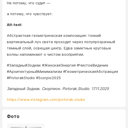
Не потому, что судит —
а потому, что чувствует.
Alt-text:
Абстрактная геометрическая композиция: тонкий
вертикальный луч света проходит через полупрозрачный
тёмный слой, освещая центр. Едва заметные круговые
волны напоминают о чистом восприятии.
#ЗападныйЗодиак #ЖенскаяЭнергия #ЧистоеВидение
#АрхитектурныйМинимализм #ГеометрическаяАбстракция
#PivtorakStudio #Scorpio2025
Западный Зодиак. Скорпион. Pivtorak.Studio. 17.11.2025
https://www.instagram.com/pivtorak.studio
Фото