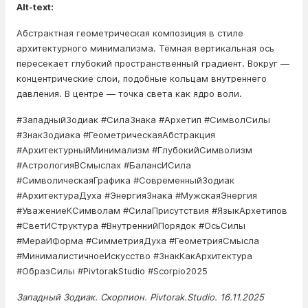
Alt-text:
Абстрактная геометрическая композиция в стиле
архитектурного минимализма. Тёмная вертикальная ось
пересекает глубокий пространственный градиент. Вокруг —
концентрические слои, подобные кольцам внутреннего
давления. В центре — точка света как ядро воли.
#ЗападныйЗодиак #СилаЗнака #Архетип #СимволСилы
#ЗнакЗодиака #ГеометрическаяАбстракция
#АрхитектурныйМинимализм #ГлубокийСимволизм
#АстрологияВСмыслах #БалансИСила
#СимволическаяГрафика #СовременныйЗодиак
#АрхитектураДуха #ЭнергияЗнака #МужскаяЭнергия
#УважениеКСимволам #СилаПрисутствия #ЯзыкАрхетипов
#СветИСтруктура #ВнутреннийПорядок #ОсьСилы
#МераИФорма #СимметрияДуха #ГеометрияСмысла
#МинималистичноеИскусство #ЗнакКакАрхитектура
#ОбразСилы #PivtorakStudio #Scorpio2025
Западный Зодиак. Скорпион. Pivtorak.Studio. 16.11.2025