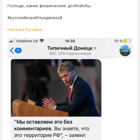
Господи, какие феерические долбойобы.
#русскийкорабльидинахуй
Наталья Русяева