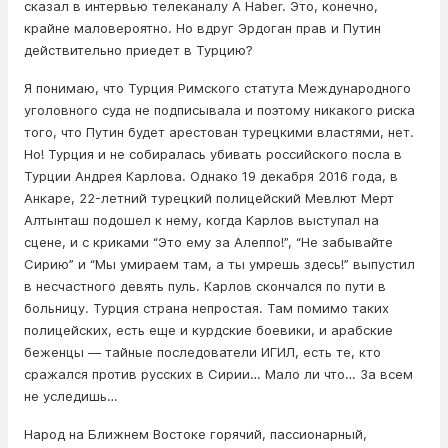
сказал в интервью телеканалу A Haber. Это, конечно,
крайне маловероятно. Но вдруг Эрдоган прав и Путин
действительно приедет в Турцию?
Я понимаю, что Турция Римского статута Международного
уголовного суда не подписывала и поэтому никакого риска
того, что Путин будет арестован турецкими властями, нет.
Но! Турция и не собиралась убивать российского посла в
Турции Андрея Карлова. Однако 19 декабря 2016 года, в
Анкаре, 22-летний турецкий полицейский Мевлют Мерт
Алтынташ подошел к нему, когда Карлов выступал на
сцене, и с криками “Это ему за Алеппо!”, “Не забывайте
Сирию” и “Мы умираем там, а ты умрешь здесь!” выпустил
в несчастного девять пуль. Карлов скончался по пути в
больницу. Турция страна непростая. Там помимо таких
полицейских, есть еще и курдские боевики, и арабские
беженцы — тайные последователи ИГИЛ, есть те, кто
сражался против русских в Сирии… Мало ли что… За всем
не уследишь…
Народ на Ближнем Востоке горячий, пассионарный,