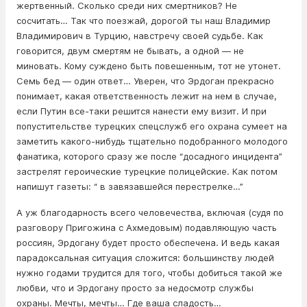
жертвенный. Сколько среди них смертников? Не
сосчитать… Так что поезжай, дорогой ты наш Владимир
Владимирович в Турцию, навстречу своей судьбе. Как
говорится, двум смертям не бывать, а одной — не
миновать. Кому суждено быть повешенным, тот не утонет.
Семь бед — один ответ… Уверен, что Эрдоган прекрасно
понимает, какая ответственность лежит на нем в случае,
если Путин все-таки решится нанести ему визит. И при
попустительстве турецких спецслужб его охрана сумеет на
заметить какого-нибудь тщательно подобранного молодого
фанатика, которого сразу же после “досадного инцидента”
застрелят героические турецкие полицейские. Как потом
напишут газеты: “ в завязавшейся перестрелке…”
А уж благодарность всего человечества, включая (судя по
разговору Пригожина с Ахмедовым) подавляющую часть
россиян, Эрдогану будет просто обеспечена. И ведь какая
парадоксальная ситуация сложится: большинству людей
нужно годами трудится для того, чтобы добиться такой же
любви, что и Эрдогану просто за недосмотр службы
охраны. Мечты, мечты… Где ваша сладость…