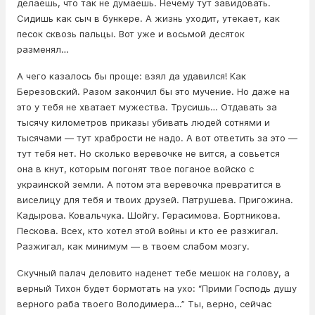
делаешь, что так не думаешь. Нечему тут завидовать.
Сидишь как сыч в бункере. А жизнь уходит, утекает, как
песок сквозь пальцы. Вот уже и восьмой десяток
разменял…
А чего казалось бы проще: взял да удавился! Как
Березовский. Разом закончил бы это мучение. Но даже на
это у тебя не хватает мужества. Трусишь… Отдавать за
тысячу километров приказы убивать людей сотнями и
тысячами — тут храбрости не надо. А вот ответить за это —
тут тебя нет. Но сколько веревочке не вится, а совьется
она в кнут, которым погонят твое поганое войско с
украинской земли. А потом эта веревочка превратится в
виселицу для тебя и твоих друзей. Патрушева. Пригожина.
Кадырова. Ковальчука. Шойгу. Герасимова. Бортникова.
Пескова. Всех, кто хотел этой войны и кто ее разжигал.
Разжигал, как минимум — в твоем слабом мозгу.
Скучный палач деловито наденет тебе мешок на голову, а
верный Тихон будет бормотать на ухо: “Прими Господь душу
верного раба твоего Володимера…” Ты, верно, сейчас