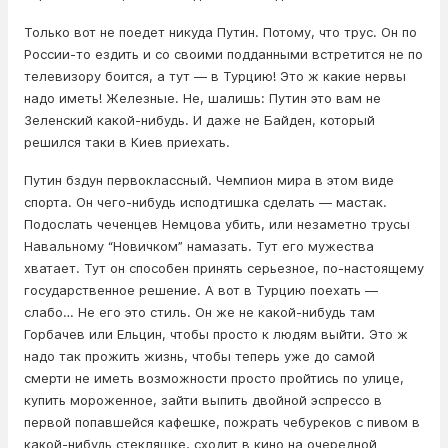
Только вот не поедет никуда Путин. Потому, что трус. Он по
России-то ездить и со своими подданными встретится не по
телевизору боится, а тут — в Турцию! Это ж какие нервы
надо иметь! Железные. Не, шалишь: Путин это вам не
Зеленский какой-нибудь. И даже не Байден, который
решился таки в Киев приехать.
Путин бздун первоклассный. Чемпион мира в этом виде
спорта. Он чего-нибудь исподтишка сделать — мастак.
Подослать чеченцев Немцова убить, или незаметно трусы
Навальному “Новичком” намазать. Тут его мужества
хватает. Тут он способен принять серьезное, по-настоящему
государственное решение. А вот в Турцию поехать —
слабо… Не его это стиль. Он же не какой-нибудь там
Горбачев или Ельцин, чтобы просто к людям выйти. Это ж
надо так прожить жизнь, чтобы теперь уже до самой
смерти не иметь возможности просто пройтись по улице,
купить мороженное, зайти выпить двойной эспрессо в
первой попавшейся кафешке, пожрать чебуреков с пивом в
какой-нибудь стекляшке, сходит в кино на очередной