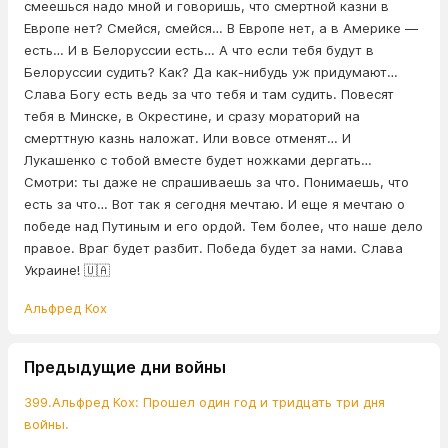
смеешься надо мной и говоришь, что смертной казни в
Европе нет? Смейся, смейся… В Европе нет, а в Америке —
есть… И в Белоруссии есть… А что если тебя будут в
Белоруссии судить? Как? Да как-нибудь уж придумают…
Слава Богу есть ведь за что тебя и там судить. Повесят
тебя в Минске, в Окрестине, и сразу мораторий на
смерттную казнь наложат. Или вовсе отменят… И
Лукашенко с тобой вместе будет ножками дергать…
Смотри: ты даже не спрашиваешь за что. Понимаешь, что
есть за что… Вот так я сегодня мечтаю. И еще я мечтаю о
победе над Путиным и его ордой. Тем более, что наше дело
правое. Враг будет разбит. Победа будет за нами. Слава
Украине! 🇺🇦
Альфред Кох
Предыдущие дни войны
399.Альфред Кох: Прошел один год и тридцать три дня
войны.