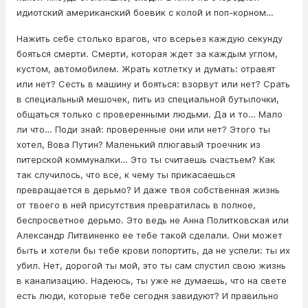
идиотский американский боевик с колой и поп-корном…
Нажить себе столько врагов, что всерьез каждую секунду
бояться смерти. Смерти, которая ждет за каждым углом,
кустом, автомобилем. Жрать котлетку и думать: отравят
или нет? Сесть в машину и бояться: взорвут или нет? Срать
в специальный мешочек, пить из специальной бутылочки,
общаться только с проверенными людьми. Да и то… Мало
ли что… Поди знай: проверенные они или нет? Этого ты
хотел, Вова Путин? Маленький плюгавый троечник из
питерской коммуналки… Это ты считаешь счастьем? Как
так случилось, что все, к чему ты прикасаешься
превращается в дерьмо? И даже твоя собственная жизнь
от твоего в ней присутствия превратилась в полное,
беспросветное дерьмо. Это ведь не Анна Политковская или
Александр Литвиненко ее тебе такой сделали. Они может
быть и хотели бы тебе крови попортить, да не успели: ты их
убил. Нет, дорогой ты мой, это ты сам спустил свою жизнь
в канализацию. Надеюсь, ты уже не думаешь, что на свете
есть люди, которые тебе сегодня завидуют? И правильно