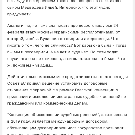
нет. Жду с нетерпением такого же позорного спектакля с
сыном Медведева Ильей. Интересно, что этот чудик
придумает?
Аналогично, нет смысла писать про несостоявшуюся 24
февраля атаку Москвы украинскими беспилотниками, от
которой, якобы, Буданова отговорили американцы. Что
писать о том, чего не случилось? Вот кабы она была - тогда
бы мы и поговорили. А на нет и суда нет. По сети ходят
слухи, что она не отменена, а лишь отложена на 9 мая. Что
ж, поживем - увидим…
Действительно важным мне представляется то, что сегодня
Совет ЕС принял решение установить договорные
отношения с Украиной с в рамках Гаагской конвенции о
признании и исполнении иностранных судебных решений по
гражданским или коммерческим делам.
“Конвенция об исполнении судебных решений”, заключенная
в 2019 году, является международным договором,
обязывающим договаривающиеся государства признавать
и исполнять судебные решения, вынесенные по