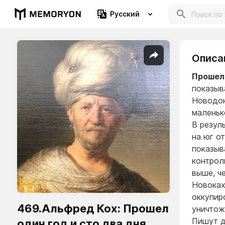
Русский
Описа
Прошел 
показыв
Новодон
маленьк
В резул
на юг о
показыв
контрол
выше, ч
Новоках
оккупир
469.Альфред Кох: Прошел
уничтож
Пишут д
один год и сто два дня