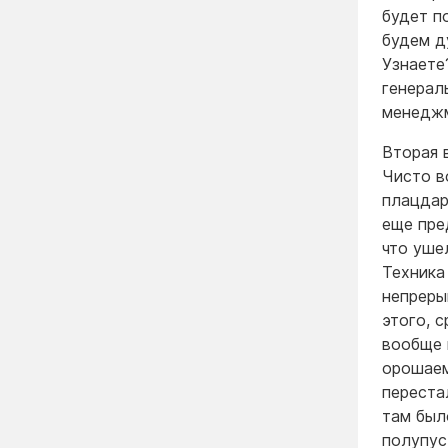
будет п
будем д
Узнаете
генерал
менеджм
Вторая 
Чисто в
плацдар
еще пре
что уше
Техника 
непреры
этого, 
вообще 
орошаем
переста
там был
полупус