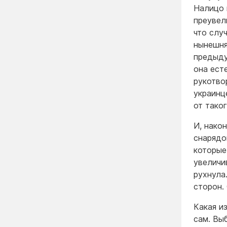
Налицо 
преувел
что слу
нынешня
предыду
она ест
рукотво
украинц
от тако
И, нако
снарядо
которые
увеличи
рухнула
сторон.
Какая и
сам. Вы