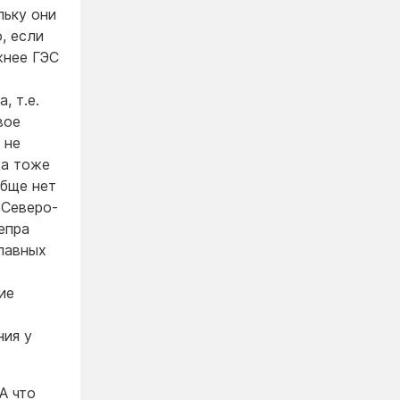
льку они
, если
жнее ГЭС
, т.е.
вое
 не
ща тоже
обще нет
 Северо-
епра
лавных
ие
ния у
А что