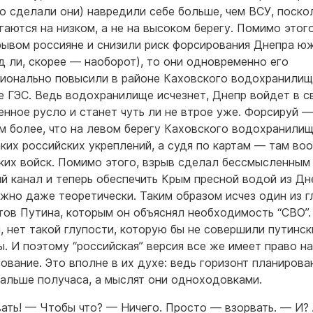
то сделали они) навредили себе больше, чем ВСУ, поско
гаются на низком, а не на высоком берегу. Помимо этого
рывом россияне и снизили риск форсирования Днепра ю
яд ли, скорее — наоборот), то они одновременно его
ионально повысили в районе Каховского водохранилища
е ГЭС. Ведь водохранилище исчезнет, Днепр войдет в с
енное русло и станет чуть ли не втрое уже. Форсируй —
ем более, что на левом берегу Каховского водохранили
аких российских укреплений, а судя по картам — там во
ких войск. Помимо этого, взрыв сделал бессмысленным
й канал и теперь обеспечить Крым пресной водой из Дн
жно даже теоретически. Таким образом исчез один из г
тов Путина, которым он объяснял необходимость “СВО”.
, нет такой глупости, которую бы не совершили путинск
ы. И поэтому “российская” версия все же имеет право на
ование. Это вполне в их духе: ведь горизонт планирова
дальше получаса, а мыслят они одноходовками.
ать! — Чтобы что? — Ничего. Просто — взорвать. — И? 