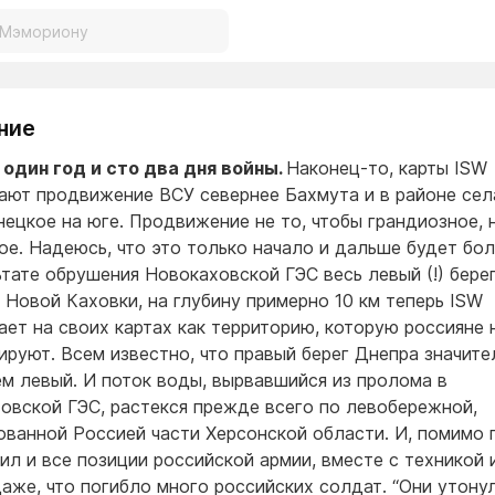
ние
один год и сто два дня войны.
Наконец-то, карты ISW
ают продвижение ВСУ севернее Бахмута и в районе сел
ецкое на юге. Продвижение не то, чтобы грандиозное, н
ое. Надеюсь, что это только начало и дальше будет бол
ьтате обрушения Новокаховской ГЭС весь левый (!) бере
т Новой Каховки, на глубину примерно 10 км теперь ISW
ает на своих картах как территорию, которую россияне 
ируют. Всем известно, что правый берег Днепра значите
ем левый. И поток воды, вырвавшийся из пролома в
овской ГЭС, растекся прежде всего по левобережной,
ованной Россией части Херсонской области. И, помимо 
ил и все позиции российской армии, вместе с техникой 
аже, что погибло много российских солдат. “Они утону