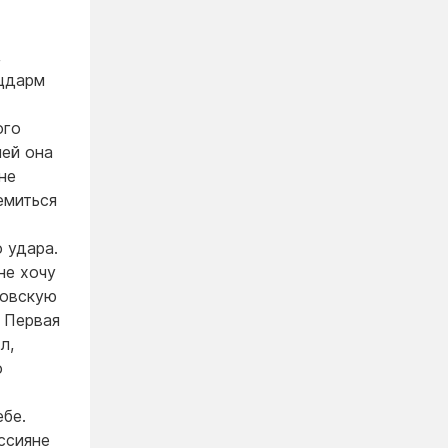
,
ацдарм
ого
ней она
не
емиться
 удара.
не хочу
ховскую
. Первая
л,
о
ебе.
ссияне