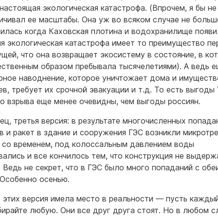
настоящая экологическая катастрофа. (Впрочем, я бы не
ичивал ее масштабы. Она уж во всяком случае не больш
чилась когда Каховская плотина и водохранилище появи
я экологическая катастрофа имеет то преимущество пе
щей, что она возвращает экосистему в состояние, в ко
ественным образом пребывала тысячелетиями). А ведь е
рное наводнение, которое уничтожает дома и имуществ
ев, требует их срочной эвакуации и т.д. То есть выгоды
го взрыва еще менее очевидны, чем выгоды россиян.
нец, третья версия: в результате многочисленных попада
в и ракет в здание и сооружения ГЭС возникли микротр
 со временем, под колоссальным давлением воды
вались и все кончилось тем, что конструкция не выдерж
. Ведь не секрет, что в ГЭС было много попаданий с обе
 Особенно осенью.
з этих версия имела место в реальности — пусть кажды
бирайте любую. Они все друг друга стоят. Но в любом с