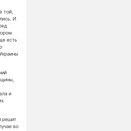
е той,
лись. И
ред
тором
ще есть
о
 Украины
ний
ещины,
ала и
их
й решит
лучае во