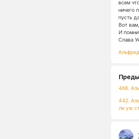
всем чт
ничего 
пусть д
Вот вам
И помни
Слава Ук
Альфред
Преды
468. Ал
442. Ал
ли уж с