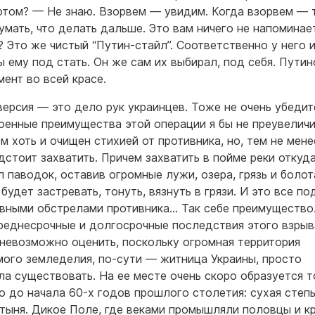
отом? — Не знаю. Взорвем — увидим. Когда взорвем — 
умать, что делать дальше. Это вам ничего не напоминае
? Это же чистый “Путин-стайл”. Соответственно у него 
ы ему под стать. Он же сам их выбирал, под себя. Путин
ент во всей красе.
версия — это дело рук украинцев. Тоже не очень убедит
оенные преимущества этой операции я бы не преувеличи
м хоть и очищен стихией от противника, но, тем не мене
дстоит захватить. Причем захватить в пойме реки откуд
л паводок, оставив огромные лужи, озера, грязь и болот
будет застревать, тонуть, вязнуть в грязи. И это все по
вными обстрелами противника… Так себе преимущество
среднесрочные и долгосрочные последствия этого взрыв
невозможно оценить, поскольку огромная территория
ого земледелия, по-сути — житница Украины, просто
ла существовать. На ее месте очень скоро образуется то
о до начала 60-х годов прошлого столетия: сухая степь
тыня. Дикое Поле, где веками промышляли половцы и к