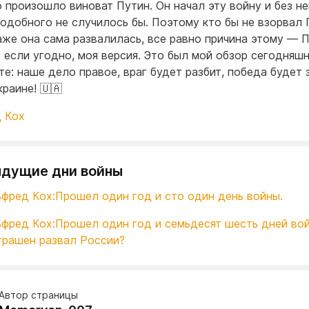
о произошло виноват Путин. Он начал эту войну и без не
подобного не случилось бы. Поэтому кто бы не взорвал 
аже она сама развалилась, все равно причина этому — П
, если угодно, моя версия. Это был мой обзор сегодняшн
те: наше дело правое, враг будет разбит, победа будет 
раине! 🇺🇦
 Кох
дущие дни войны
ьфред Кох:Прошел один год и сто один день войны.
ьфред Кох:Прошел один год и семьдесят шесть дней во
трашен развал России?
Автор страницы