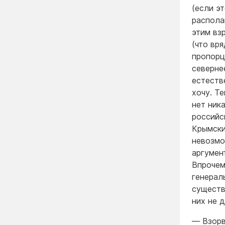
(если э
распола
этим вз
(что вр
пропорц
северне
естеств
хочу. Т
нет ник
российс
Крымски
невозмо
аргумен
Впрочем
генерал
существ
них не 
— Взорв