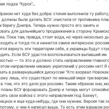
ая лодка “Курск”…
бразом нет худа без добра: стихия выполнила ту работу
 должны были делать ВСУ: очистила от противника пл
м берегу Днепра. Теперь нужно просто его занять и
овать для дальнейшего продвижения в сторону Крымск
ка. Пока там, правда, стоит вода, но через несколько д
уходить и тогда-то и начнется самое интересное: россия
тся вернуть эти территории себе, а украинцы будут стр
едить. Если ВСУ удастся воспользоваться выпавшей им
остью — то это и должно стать направлением главного
 этом направлении никаких укреплений у россиян нет! Я 
вать в развернувшейся дискуссии “Кто взорвал Новока
кажу лишь, что существует по меньшей мере три версии
в том, что это дело рук россиян. Таким образом они, мо
 планы ВСУ форсировать Днепр и теперь могут спокойн
сить свои войска с этого направления под Бахмут,
ецкое и еще куда-нибудь, где они нужнее. Версия так с
 потому, о чем я написал выше. То есть этим взрывом ро