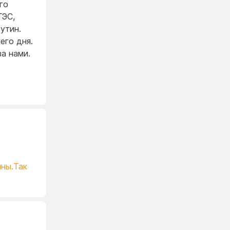
го
ГЭС,
утин.
его дня.
за нами.
йны.Так