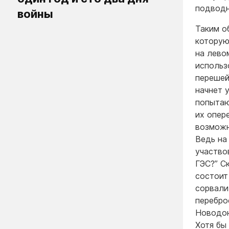
подводн
войны
Таким о
которую
на лево
использ
перешей
начнет 
попытаю
их опер
возможн
Ведь на
участво
ГЭС?” С
состоит 
сорвали
перебро
Новодон
Хотя бы