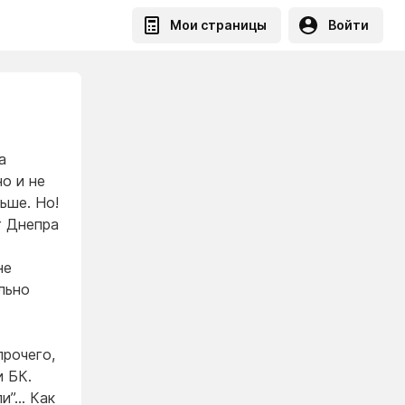
Мои страницы
Войти
а
о и не
ьше. Но!
г Днепра
не
льно
прочего,
и БК.
ли”… Как