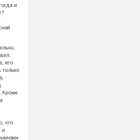
тогда и
т?
и
ский
ельно.
вал:
е, его
а только
а.
д
. Кроме
а
, что
 и
рымчаки.