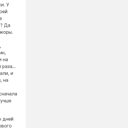
и. У
воей
е
ь? Да
нкоры.
…
,
ин,
и на
и раза…
али, и
, на
сначала
лучше
о дней
ового