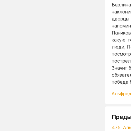
Берлина
наклони
дворцы 
напомин
Паников
какую-т
люди, П
посмотр
пострел
Значит 
обязате
победа б
Альфред
Преды
475. Ал