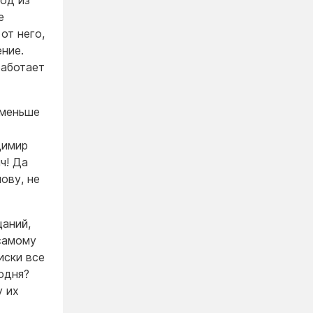
ход из
е
от него,
ение.
работает
 меньше
димир
ч! Да
ову, не
щаний,
самому
иски все
одня?
у их