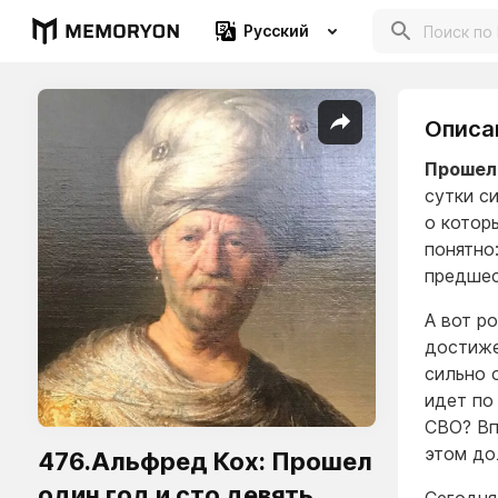
Русский
Описа
Прошел 
сутки с
о котор
понятно:
предшес
А вот р
достиже
сильно 
идет по
СВО? Вп
этом до
476.Альфред Кох: Прошел
один год и сто девять