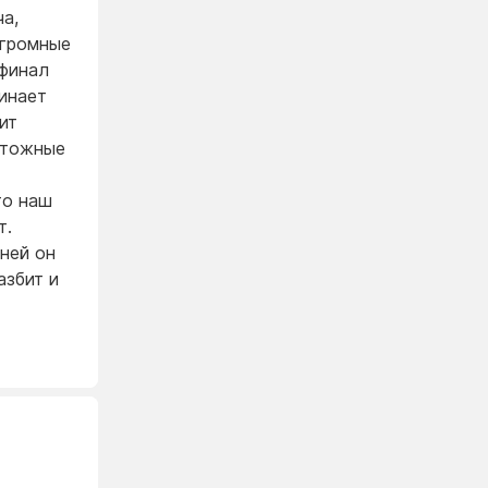
ча,
огромные
 финал
инает
ит
чтожные
то наш
т.
ней он
азбит и