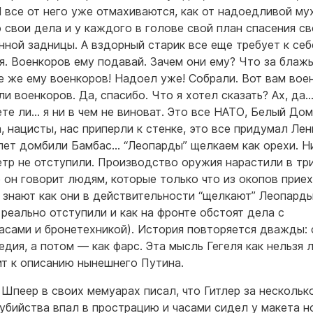
 все от него уже отмахиваются, как от надоедливой мух
 свои дела и у каждого в голове свой план спасения с
нной задницы. А вздорный старик все еще требует к себ
я. Военкоров ему подавай. Зачем они ему? Что за блаж
е же ему военкоров! Надоел уже! Собрали. Вот вам вое
ли военкоров. Да, спасибо. Что я хотел сказать? Ах, да
те ли… я ни в чем не виноват. Это все НАТО, Белый Дом
, нацисты, нас приперли к стенке, это все придумал Лен
лет домбили Бамбас… “Леопарды” щелкаем как орехи. Н
тр не отступили. Производство оружия нарастили в тр
е он говорит людям, которые только что из окопов приех
 знают как они в действительности “щелкают” Леопарды
 реально отступили и как на фронте обстоят дела с
асами и бронетехникой). История повторяется дважды: 
гедия, а потом — как фарс. Эта мысль Гегеля как нельзя 
т к описанию нынешнего Путина.
 Шпеер в своих мемуарах писал, что Гитлер за нескольк
убийства впал в прострацию и часами сидел у макета н