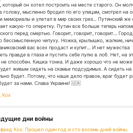
, который он хотел построить на месте старого. Он мол
в голову, мысленно бродил по его улицам, смотрел на 
и мемориалы и улетал в мир своих грез… Путинский же
ает какую-то оперетку. Путин все больше теперь напом
ского перед смертью. Говорит, говорит, говорит… Город
о бессмысленную чепуху. Ножка, крылышко, жалкие, ни
аниковский вас всех продаст и купит… И нет мужества
еть правде в глаза и пустить себе пулю в лоб. Нет, на э
 не способен. Кишка тонка. И даже хорошо что не може
будет живым сидеть на скамье подсудимых. А сидеть на 
льно будет. Потому, что наше дело правое, враг будет р
удет за нами. Слава Украине! 🇺🇦
 Кох
дущие дни войны
ьфред Кох: Прошел один год и сто восемь дней войны.