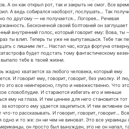
в. А он как открыл рот, так и закрыть не смог. Все врем
рил. А ведь собирался наоборот, послушать… Так получ
но по другому — не получается… Логорея… Речевая
ржанность. Бесконечной своей болтовней он заглушает
нный внутренний голос, который говорит ему: Вова, ты 
 раз ты влип. Теперь ты уже не выпутаешься. Тебе так п
дцать с лишним лет… Настал час, когда фортуна отверн
 катастрофа будет подстать тому фантастическому везе
 выпало тебе в твоей жизни.
рь жадно хватается за любого человека, который ему
ется. И говорит ему, говорит, говорит, без умолку. И л
что это все неинтересно, глупо и невежественно. Что эт
кое словоблудие. И стараются избегать его и меньше
ься ему на глаза. И тем ценнее для него становится тот
, за которого ему удается зацепиться. И тем активнее о
т что-то рассказывать. И говорит, говорит, говорит… Вс
 одно и то же: он ни чем не виноват. Это все украинцы 
мериканцы, он просто был вынужден, это не он напал, т