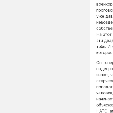
военкоро
прогово
уже дав
невозде
собстве
На этот
эти два
тебя. И
которое
Он тепе
подверн
знают, 
старчес
попадат
человек
начинае
объясняя
НАТО, а