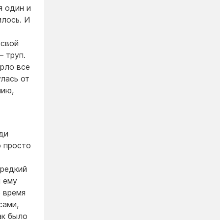
я один и
илось. И
 свой
— труп.
ерло все
улась от
нию,
юди
о просто
 редкий
н ему
е время
сами,
ак было