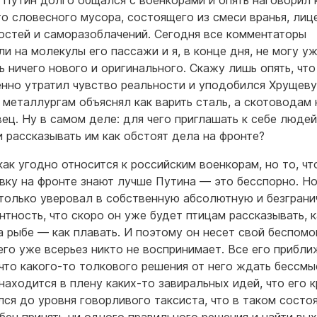
 Путин долго общался с военкорами и опять наговорил 
то словесного мусора, состоящего из смеси вранья, лиц
остей и саморазоблачений. Сегодня все комментаторы
ли на молекулы его пассажи и я, в конце дня, не могу у
ь ничего нового и оригинального. Скажу лишь опять, чт
нно утратил чувство реальности и уподобился Хрущеву
 металлургам объяснял как варить сталь, а скотоводам 
вец. Ну в самом деле: для чего приглашать к себе людей
и рассказывать им как обстоят дела на фронте?
ак угодно относится к российским военкорам, но то, чт
вку на фронте знают лучше Путина — это бесспорно. Н
только уверовал в собственную абсолютную и безгран
нтность, что скоро он уже будет птицам рассказывать, 
 а рыбе — как плавать. И поэтому он несет свой беспом
 его уже всерьез никто не воспринимает. Все его прибл
 что какого-то толкового решения от него ждать бессмы
 находится в плену каких-то завиральных идей, что его 
лся до уровня говорливого таксиста, что в таком состо