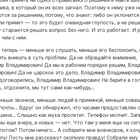
бен принять ни одного правильного решения и найти вы
пика, в который он их всех загнал. Поэтому к нему уже н
тся за решением, потому, что знают: либо он уклонится 
ли примет — то это будет очевидная глупость, а не реш
 стараются решать вопрос без него. И это работает. И 
 чем с ним.
 теперь — меньше его слушать, меньше его беспокоить,
ять вникать в суть проблем. Да не обращайте внимания,
р Владимирович! Да мы в рабочем порядке решим, Вла
рович! Да не царское это дело, Владимир Владимирови
договорились, Владимир Владимирович! Не берите в гол
ь, отдохните, мы тут сами как-нибудь…
еньше звонков, меньше людей в приемной, меньше сове
почты… Вдруг он обнаружил, что часами предоставлен 
ишина… Слышно как муха пролетит. Телефон молчит. Зап
ны еще вчера, а новых — нет. Что там у меня еще на сег
 потом? Потом ничего… А соберите мне военкоров, я хоч
ть! Пусть мне расскажут окопную правду! Собрали ему