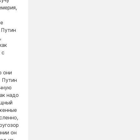
кучу
емерия,
же
о Путин
,
как
 с
о они
о Путин
ичную
как надо
ощный
иженные
сленно,
кругозор
янии он