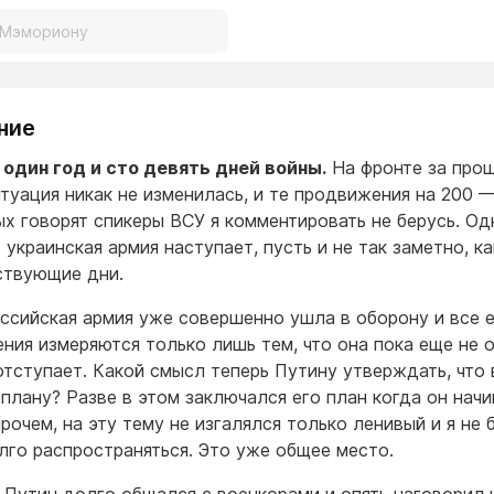
ние
один год и сто девять дней войны.
На фронте за про
итуация никак не изменилась, и те продвижения на 200 —
ых говорят спикеры ВСУ я комментировать не берусь. Од
 украинская армия наступает, пусть и не так заметно, ка
твующие дни.
оссийская армия уже совершенно ушла в оборону и все 
ния измеряются только лишь тем, что она пока еще не 
отступает. Какой смысл теперь Путину утверждать, что 
 плану? Разве в этом заключался его план когда он нач
рочем, на эту тему не изгалялся только ленивый и я не 
лго распространяться. Это уже общее место.