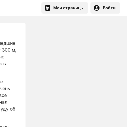
Мои страницы
Войти
шедшие
 300 м,
но
к в
ее
очень
все
инал
буду об