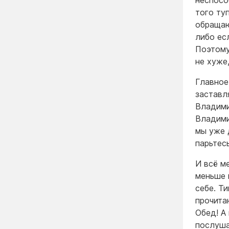
неспосо
того ту
обращаю
либо ес
Поэтому
не хуже,
Главное
заставл
Владими
Владими
мы уже 
парьтес
И всё м
меньше 
себе. Т
прочита
Обед! А
послуша