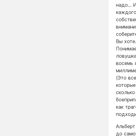
надо… И
каждого
собстве
внимани
соберит
Вы хоте
Понимае
ловушка
восемь 
миллиме
(Это вс
которые
сколько
боеприп
как тра
подходи
Альберт
до само