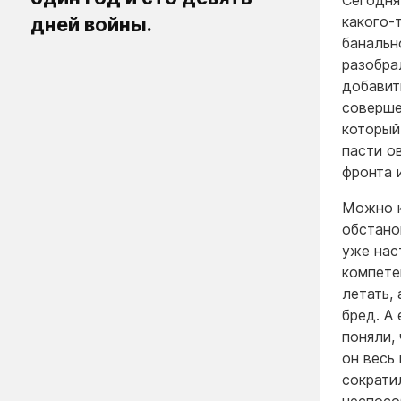
Сегодня
дней войны.
какого-
банальн
разобра
добавит
соверше
который
пасти о
фронта 
Можно к
обстано
уже нас
компете
летать,
бред. А
поняли,
он весь
сократи