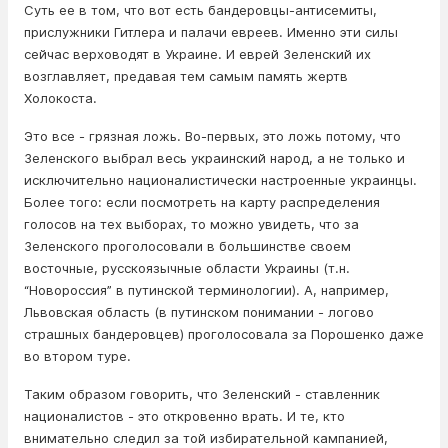
Суть ее в том, что вот есть бандеровцы-антисемиты,
прислужники Гитлера и палачи евреев. Именно эти силы
сейчас верховодят в Украине. И еврей Зеленский их
возглавляет, предавая тем самым память жертв
Холокоста.
Это все - грязная ложь. Во-первых, это ложь потому, что
Зеленского выбрал весь украинский народ, а не только и
исключительно националистически настроенные украинцы.
Более того: если посмотреть на карту распределения
голосов на тех выборах, то можно увидеть, что за
Зеленского проголосовали в большинстве своем
восточные, русскоязычные области Украины (т.н.
“Новороссия” в путинской терминологии). А, например,
Львовская область (в путинском понимании - логово
страшных бандеровцев) проголосовала за Порошенко даже
во втором туре.
Таким образом говорить, что Зеленский - ставленник
националистов - это откровенно врать. И те, кто
внимательно следил за той избирательной кампанией,