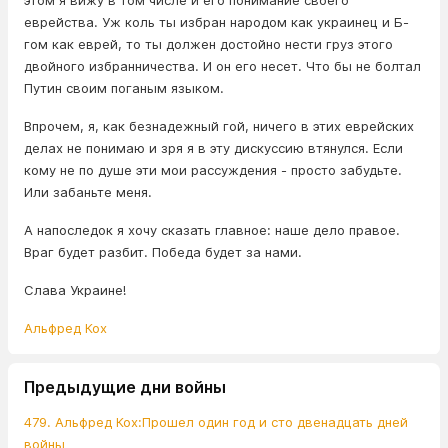
этом я вижу в том числе и его понимание своего
еврейства. Уж коль ты избран народом как украинец и Б-
гом как еврей, то ты должен достойно нести груз этого
двойного избранничества. И он его несет. Что бы не болтал
Путин своим поганым языком.
Впрочем, я, как безнадежный гой, ничего в этих еврейских
делах не понимаю и зря я в эту дискуссию втянулся. Если
кому не по душе эти мои рассуждения - просто забудьте.
Или забаньте меня.
А напоследок я хочу сказать главное: наше дело правое.
Враг будет разбит. Победа будет за нами.
Слава Украине!
Альфред Кох
Предыдущие дни войны
479. Альфред Кох:Прошел один год и сто двенадцать дней
войны