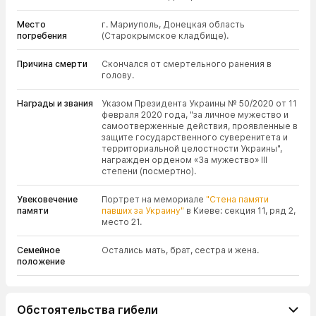
Место
г. Мариуполь, Донецкая область
погребения
(Старокрымское кладбище).
Причина смерти
Скончался от смертельного ранения в
голову.
Награды и звания
Указом Президента Украины № 50/2020 от 11
февраля 2020 года, "за личное мужество и
самоотверженные действия, проявленные в
защите государственного суверенитета и
территориальной целостности Украины",
награжден орденом «За мужество» III
степени (посмертно).
Увековечение
Портрет на мемориале
"Стена памяти
памяти
павших за Украину"
в Киеве: секция 11, ряд 2,
место 21.
Семейное
Остались мать, брат, сестра и жена.
положение
Обстоятельства гибели