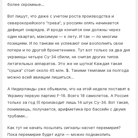
более скромные…
Вот пишут, что даже с учетом роста производства и
северокорейского “грева”, у россиян опять начинается
дефицит снарядов. И вроде кончится они должны через
один квартал, максимум — к лету. И так — по многим
позициям. И по танкам не успевают они восполнить свои
потери и по другой бронетехнике. Тут вот только за два дня
украинцы четыре Су-34 сбили, не считая других типов
летательных аппаратов. Это же не шутка! Каждая такая
“сушка” стоит около 45 млн. $. Такими темпами за полгода
можно всей авиации лишиться…
А Нидерланды уже объявили, что на этой неделе поставят в
Украину первую партию F-16. Всего 18 самолетов. А Россия
только за год (!) производит лишь 14 штук Су-34. Вот такая,
понимаешь, получается, арифметика про бассейн с двумя
трубами…
Как тут не начать посылать сигналы насчет перемирия?
Пока перемирие будет идти — можно поднакопить