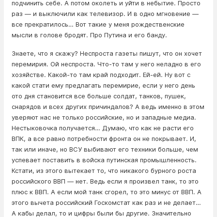
подчинить себе. А потом околеть и уйти в небытие. Просто
раз — и выключили как телевизор. И в одно мгновение —
все прекратилось… Вот такие у меня рождественские
мысли в голове бродят. Про Путина и его банду.
Знаете, что я скажу? Неспроста газеты пишут, что он хочет
перемирия. Ой неспроста. Что-то там у него неладно в его
хозяйстве. Какой-то там край подходит. Ей-ей. Ну вот с
какой стати ему предлагать перемирие, если у него день
ото дня становится все больше солдат, танков, пушек,
снарядов и всех других причиндалов? А ведь именно в этом
уверяют нас не только российские, но и западные медиа.
Нестыковочка получается… Думаю, что как не расти его
ВПК, а все равно потребности фронта он не покрывает. И,
так или иначе, но ВСУ выбивают его техники больше, чем
успевает поставить в войска путинская промышленность.
Кстати, из этого вытекает то, что никакого бурного роста
российского ВВП — нет. Ведь если я произвел танк, то это
плюс к ВВП. А если мой танк сгорел, то это минус от ВВП. А
этого вычета российский Госкомстат как раз и не делает…
А кабы делал, то и цифры были бы другие. Значительно