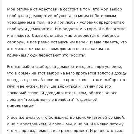
Мое отличие от Арестовича состоит в том, что мой выбор
свободы и демократии обусловлен моим собственным
убеждением в том, что я при любых условиях предпочитаю
свободу и демократию. И в радости и в горе. И в богатстве
и в нищете. Даже если весь мир отвернется от идеалов
свободы, я все равно останусь им верен. И мне плевать, что
это может оказаться немодно или еще по каким-то
причинам люди перестанут это “носить”.
Его же выбор свободы и демократии сделан при условии,
что в обмен на этот выбор на него прольется золотой дождь
западных денег. А если он не прольется — так и выбор этот
глуп и не нужен. И лучше вернуться к Путину под его
ласковый газовый дождик и стоять там, обожая во все
лопатки “традиционные ценности” “отдельной
цивилизации”…
Я все же думаю, что большинство моих читателей со мной,
а не с Арестовичем. И правы мы, а не он. И именно потому,
что мы правы, помощь все равно придет. И ровно столько,