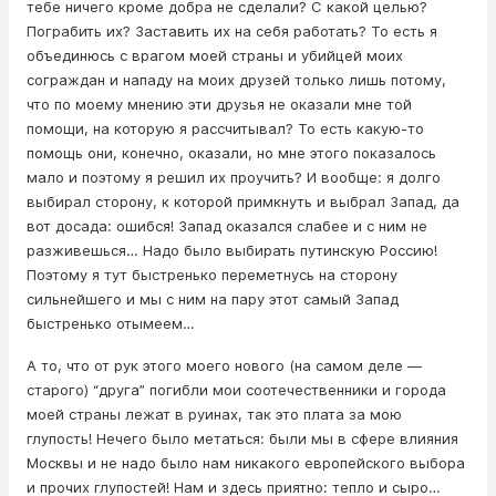
тебе ничего кроме добра не сделали? С какой целью?
Пограбить их? Заставить их на себя работать? То есть я
объединюсь с врагом моей страны и убийцей моих
сограждан и нападу на моих друзей только лишь потому,
что по моему мнению эти друзья не оказали мне той
помощи, на которую я рассчитывал? То есть какую-то
помощь они, конечно, оказали, но мне этого показалось
мало и поэтому я решил их проучить? И вообще: я долго
выбирал сторону, к которой примкнуть и выбрал Запад, да
вот досада: ошибся! Запад оказался слабее и с ним не
разживешься… Надо было выбирать путинскую Россию!
Поэтому я тут быстренько переметнусь на сторону
сильнейшего и мы с ним на пару этот самый Запад
быстренько отымеем…
А то, что от рук этого моего нового (на самом деле —
старого) “друга” погибли мои соотечественники и города
моей страны лежат в руинах, так это плата за мою
глупость! Нечего было метаться: были мы в сфере влияния
Москвы и не надо было нам никакого европейского выбора
и прочих глупостей! Нам и здесь приятно: тепло и сыро…