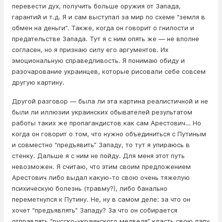
перевести дух, получить больше оружия от Запада,
гарантий и т.д. Я и сам выступал за мир по схеме “земля в
обмен на деньги”. Также, когда он говорит о гнилости и
предательстве Запада. Тут я с ним опять же — не вполне
согласен, но я признаю силу его аргументов. Их
эмоциональную справедливость. Я понимаю обиду и
разочарование украинцев, которые рисовали себе совсем
другую картину.
Другой разговор — была ли эта картина реалистичной и не
были ли иллюзии украинских обывателей результатом
работы таких же пропагандистов как сам Арестович… Но
когда он говорит о том, что нужно объединиться с Путиным
и совместно “предъявить” Западу, то тут я упираюсь в
стенку. Дальше я с ним не пойду. Для меня этот путь
невозможен. Я считаю, что этим своим предложением
Арестович либо выдал какую-то свою очень тяжелую
психическую болезнь (травму?), либо банально
переметнулся к Путину. Не, ну в самом деле: за что он
хочет “предъявлять” Западу? За что он собирается
отправлять “русско-украинского медведя” класть свою лапу