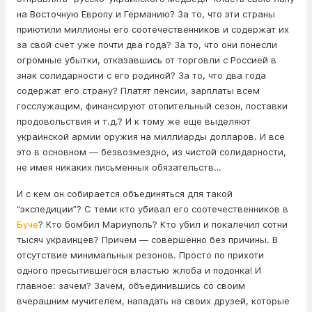
на Восточную Европу и Германию? За то, что эти страны
приютили миллионы его соотечественников и содержат их
за свой счет уже почти два года? За то, что они понесли
огромные убытки, отказавшись от торговли с Россией в
знак солидарности с его родиной? За то, что два года
содержат его страну? Платят пенсии, зарплаты всем
госслужащим, финансируют отопительный сезон, поставки
продовольствия и т.д.? И к тому же еще выделяют
украинской армии оружия на миллиарды долларов. И все
это в основном — безвозмездно, из чистой солидарности,
не имея никаких письменных обязательств…
И с кем он собирается объединяться для такой
“экспедиции”? С теми кто убивал его соотечественников в
Буче
? Кто бомбил Мариуполь? Кто убил и покалечил сотни
тысяч украинцев? Причем — совершенно без причины. В
отсутствие минимальных резонов. Просто по прихоти
одного пресытившегося властью жлоба и подонка! И
главное: зачем? Зачем, объединившись со своим
вчерашним мучителем, нападать на своих друзей, которые