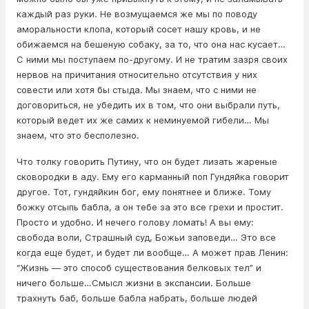
каждый раз руки. Не возмущаемся же мы по поводу
аморальности клопа, который сосет нашу кровь, и не
обижаемся на бешеную собаку, за то, что она нас кусает…
С ними мы поступаем по-другому. И не тратим зазря своих
нервов на причитания относительно отсутствия у них
совести или хотя бы стыда. Мы знаем, что с ними не
договориться, не убедить их в том, что они выбрали путь,
который ведет их же самих к неминуемой гибели… Мы
знаем, что это бесполезно.
Что толку говорить Путину, что он будет лизать жареные
сковородки в аду. Ему его карманный поп Гундяйка говорит
другое. Тот, гундяйкин бог, ему понятнее и ближе. Тому
божку отсыпь бабла, а он тебе за это все грехи и простит.
Просто и удобно. И нечего голову ломать! А вы ему:
свобода воли, Страшный суд, Божьи заповеди… Это все
когда еще будет, и будет ли вообще… А может прав Ленин:
“Жизнь — это способ существования белковых тел” и
ничего больше…Смысл жизни в экспансии. Больше
трахнуть баб, больше бабла набрать, больше людей