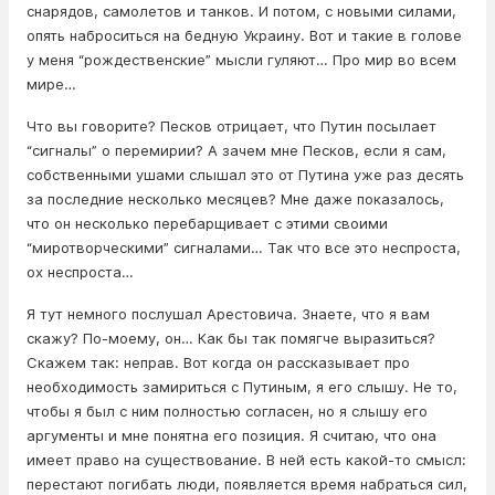
снарядов, самолетов и танков. И потом, с новыми силами,
опять наброситься на бедную Украину. Вот и такие в голове
у меня “рождественские” мысли гуляют… Про мир во всем
мире…
Что вы говорите? Песков отрицает, что Путин посылает
“сигналы” о перемирии? А зачем мне Песков, если я сам,
собственными ушами слышал это от Путина уже раз десять
за последние несколько месяцев? Мне даже показалось,
что он несколько перебарщивает с этими своими
“миротворческими” сигналами… Так что все это неспроста,
ох неспроста…
Я тут немного послушал Арестовича. Знаете, что я вам
скажу? По-моему, он… Как бы так помягче выразиться?
Скажем так: неправ. Вот когда он рассказывает про
необходимость замириться с Путиным, я его слышу. Не то,
чтобы я был с ним полностью согласен, но я слышу его
аргументы и мне понятна его позиция. Я считаю, что она
имеет право на существование. В ней есть какой-то смысл:
перестают погибать люди, появляется время набраться сил,