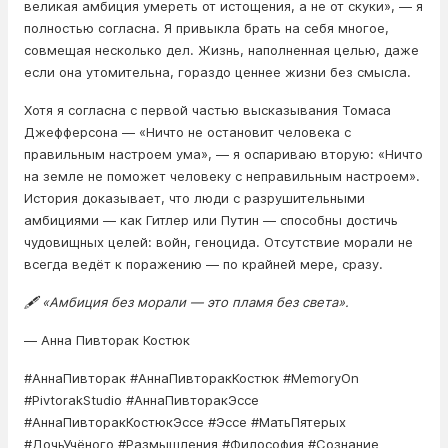
великая амбиция умереть от истощения, а не от скуки», — я
полностью согласна. Я привыкла брать на себя многое,
совмещая несколько дел. Жизнь, наполненная целью, даже
если она утомительна, гораздо ценнее жизни без смысла.
Хотя я согласна с первой частью высказывания Томаса
Джефферсона — «Ничто не остановит человека с
правильным настроем ума», — я оспариваю вторую: «Ничто
на земле не поможет человеку с неправильным настроем».
История доказывает, что люди с разрушительными
амбициями — как Гитлер или Путин — способны достичь
чудовищных целей: войн, геноцида. Отсутствие морали не
всегда ведёт к поражению — по крайней мере, сразу.
🖋️ «Амбиция без морали — это пламя без света».
— Анна Пивторак Костюк
#АннаПивторак #АннаПивторакКостюк #MemoryOn
#PivtorakStudio #АннаПивторакЭссе
#АннаПивторакКостюкЭссе #Эссе #МатьПятерых
#ДочьУчёного #Размышления #Философия #Сознание