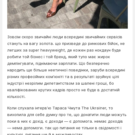
Зовсім скоро звичайні люди всередині звичайних сервісів
стануть на вагу золота. що призведе до ринкових бійок, не
легших за super heavyweight, де кожен раз нокдаун буде
робити той бізнес і той бренд, який тупо має жирок
демпінгувати, піднімаючи зарплати. Що безперечно
народить ще більше неетичної поведінки, заруби всередині
різних професійних комʼюніті та в результаті зруйнує цілі
індустрії незрілим дилетантством за шалені гроші, бо
кваліфікованих крутих кадрів просто не буде в достатній
кількості.
Коли слухала інтервʼю Тараса Чмута The Ukraїner, то
вихопила для себе думку про те, що донатити люди можуть
поки в них є дохід. є доходи — є допомога. немає доходів
— нема допомоги. так що питання не тільки в свідомості і
культурі. питання ще й в можливостях.