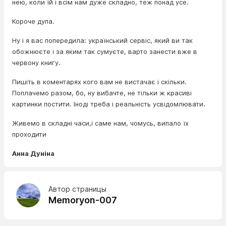
нею, коли їй і всім нам дуже складно, теж понад усе.
Короче дупа.
Ну і я вас попередила: український сервіс, який ви так
обожнюєте і за яким так сумуєте, варто занести вже в
червону книгу.
Пишіть в коментарях кого вам не вистачає і скільки.
Поплачемо разом, бо, ну вибачте, не тільки ж красиві
картинки постити. Іноді треба і реальність усвідомлювати.
Живемо в складні часи,і саме нам, чомусь, випало їх
проходити
Анна Дуніна
Автор страницы
Memoryon-007