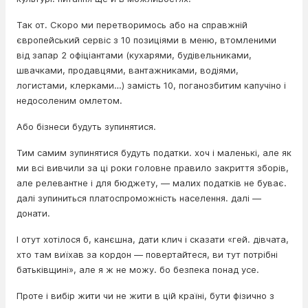
Так от. Скоро ми перетворимось або на справжній
європейський сервіс з 10 позиціями в меню, втомленими
від запар 2 офіціантами (кухарями, будівельниками,
швачками, продавцями, вантажниками, водіями,
логистами, клерками…) замість 10, поганозбитим капучіно і
недосоленим омлетом.
Або бізнеси будуть зупинятися.
Тим самим зупинятися будуть податки. хоч і маленькі, але як
ми всі вивчили за ці роки головне правило закриття зборів,
але релевантне і для бюджету, — малих податків не буває.
далі зупиниться платоспроможність населення. далі —
донати.
І отут хотілося б, канєшна, дати клич і сказати «гей. дівчата,
хто там виїхав за кордон — повертайтеся, ви тут потрібні
батьківщині», але я ж не можу. бо безпека понад усе.
Проте і вибір жити чи не жити в цій країні, бути фізично з