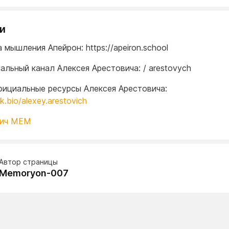
и
мышления Апейрон: https://apeiron.school
альный канал Алексея Арестовича: / arestovych
фициальные ресурсы Алексея Арестовича:
nk.bio/alexey.arestovich
вич МЕМ
Автор страницы
Memoryon-007