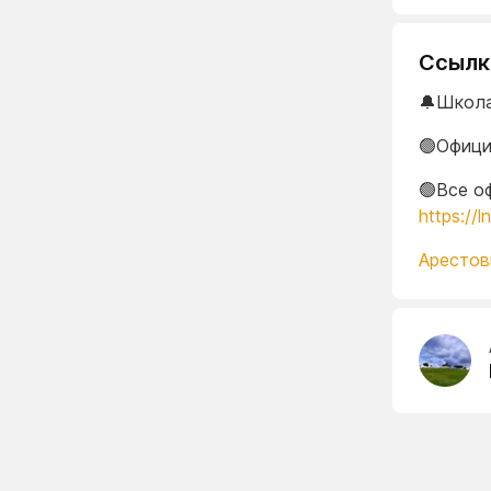
Ссылк
🔔Школа 
🟢Офици
🟢Все о
https://l
Аресто