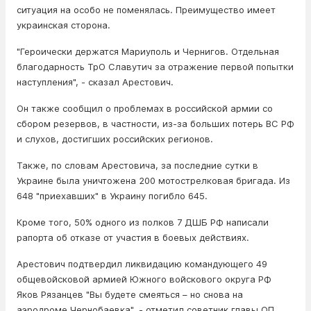
ситуация на особо не поменялась. Преимущество имеет
украинская сторона.
"Героически держатся Мариуполь и Чернигов. Отдельная
благодарность ТрО Славутич за отражение первой попытки
наступления", - сказал Арестович.
Он также сообщил о проблемах в российской армии со
сбором резервов, в частности, из-за больших потерь ВС РФ
и слухов, достигших российских регионов.
Также, по словам Арестовича, за последние сутки в
Украине была уничтожена 200 мотострелковая бригада. Из
648 "приехавших" в Украину погибло 645.
Кроме того, 50% одного из полков 7 ДШБ РФ написали
рапорта об отказе от участия в боевых действиях.
Арестович подтвердил ликвидацию командующего 49
общевойсковой армией Южного войскового округа РФ
Яков Рязанцев "Вы будете смеяться – но снова на
аэродроме Чернобаевка", - отметил советник главы ОП.