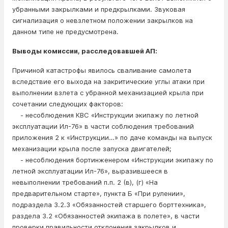
убранными закрылками и предкрылками. Звуковая
сигнализация о невзлетном положении закрылков на
данном типе не предусмотрена.
Выводы комиссии, расследовавшей АП:
Причиной катастрофы явилось сваливание самолета
вследствие его выхода на закритические углы атаки при
выполнении взлета с убранной механизацией крыла при
сочетании следующих факторов:
- несоблюдения КВС «Инструкции экипажу по летной
эксплуатации Ил-76» в части соблюдения требований
приложения 2 к «Инструкции…» по даче команды на выпуск
механизации крыла после запуска двигателей;
- несоблюдения бортинженером «Инструкции экипажу по
летной эксплуатации Ил-76», выразившееся в
невыполнении требований п.п. 2 (в), (г) «На
предварительном старте», пункта Б «При рулении»,
подраздела 3.2.3 «Обязанностей старшего борттехника»,
раздела 3.2 «Обязанностей экипажа в полете», в части
проверки правильности отклонения закрылков и