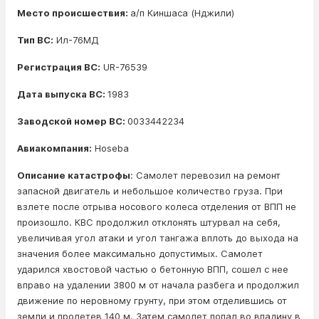
Место происшествия:
а/п Киншаса (Нджили)
Тип ВС:
Ил-76МД
Регистрация ВС:
UR-76539
Дата выпуска ВС:
1983
Заводской номер ВС:
0033442234
Авиакомпания:
Hoseba
Описание катастрофы
: Самолет перевозил на ремонт
запасной двигатель и небольшое количество груза. При
взлете после отрыва носового колеса отделения от ВПП не
произошло. КВС продолжил отклонять штурвал на себя,
увеличивая угол атаки и угол тангажа вплоть до выхода на
значения более максимально допустимых. Самолет
ударился хвостовой частью о бетонную ВПП, сошел с нее
вправо на удалении 3800 м от начала разбега и продолжил
движение по неровному грунту, при этом отделившись от
земли и пролетев 140 м. Затем самолет попал во впадину в