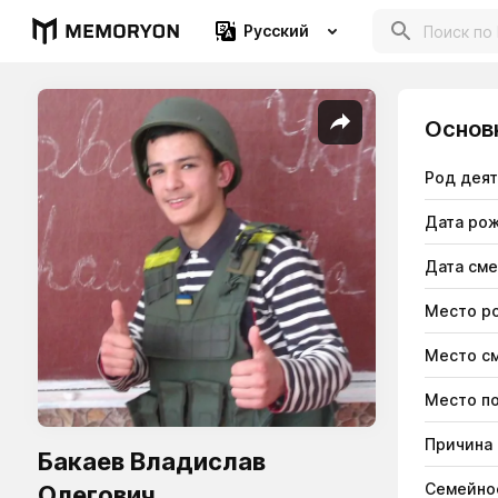
Русский
Основ
Род дея
Дата ро
Дата см
Место р
Место с
Место п
Причина
Бакаев Владислав
Семейно
Олегович