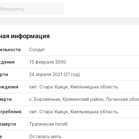
ная информация
тельности
Солдат
ждения
15 февраля 2000
ерти
24 апреля 2021
(21 год)
ождения
смт. Стара Ушиця, Хмельницька область.
мерти
с. Боровеньки, Кременский район, Луганская обла
огребения
смт. Стара Ушиця, Хмельницька область.
 смерти
Трагически погиб
е
Осталась мать.