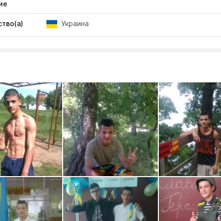
ие
тво(а)
Украина