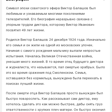
Символ эпохи советского эфира Виктор Балашов был
любимым и узнаваемым многими поколениями
телезрителей. Его биография неразрывно связана с
упорным трудом диктора, которому Виктор Иванович
посвятил 49 лет жизни.
Родился Виктор Балашов 24 декабря 1924 года. Изначально
его семья и он жили на одной из московских улочек.
Начиная с самого рождения мальчику выпали непростые
испытания. Началась Великая Отечественная война,
унесшая много жизней. В то время отец будущего диктора
и журналиста, что называется, пал смертью храбрых. Было
это во время сражения под Смоленском. Семья,
оставшаяся без кормильца, вынуждена была переехать в
поисках лучшей жизни.
После смерти отца Виктор Балашов просто вынужден был
быстро повзрослеть. Как рассказывал сам диктор, ему
хотелось сделать это как можно быстрее, дабы снять груз
ответственности с хрупких плеч матери. Он быстро окончил