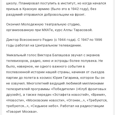
школу. Планировал поступить в институт, но когда начался
призыв в Красную армию (было это в 1942 году), без
раздумий отправился добровольцем на фронт.
Окончил Молодежную театральную студию,
организованную при МХАТе, курс Аллы Тарасовой.
Диктор Всесоюзного Радио (с 1944 года). С 1947 по 1996
годы работал на Центральном телевидении.
Уникальный голос Виктора Балашова звучал с экранов
телевизоров, радио, кино и эстрады более полувека. Не
было, наверное, ни одного важного события в
послевоенной истории нашей страны, начиная от съездов
партии до полета в космос Юрия Гагарина, которое бы он
не озвучил. Многолетний ведущий любимой миллионами
телезрителей программы «Победители» («Клуб фронтовых
друзей»), а также передач «Эстафета новостей», «Время»,
«Новости», «Московские новости», «Огонек…», «Требуются,
требуются…», «Седьмое небо». Работал на радиостанции
«Говорит Москва».