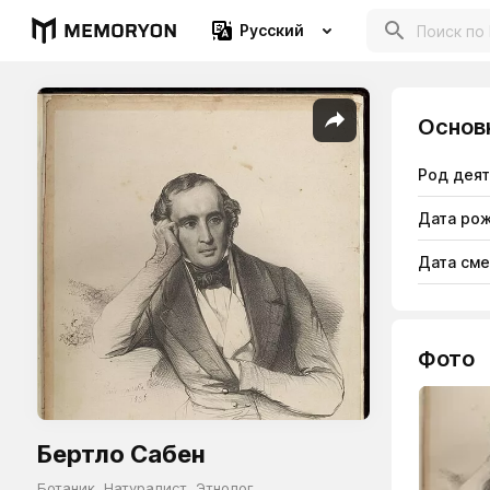
Русский
Основ
Род дея
Дата ро
Дата см
Фото
Бертло Сабен
Ботаник
,
Натуралист
,
Этнолог