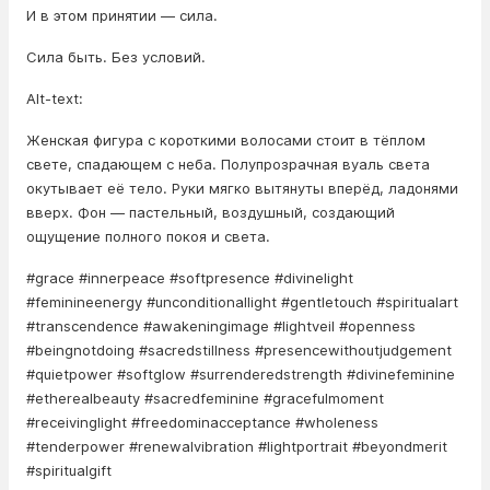
И в этом принятии — сила.
Сила быть. Без условий.
Alt-text:
Женская фигура с короткими волосами стоит в тёплом
свете, спадающем с неба. Полупрозрачная вуаль света
окутывает её тело. Руки мягко вытянуты вперёд, ладонями
вверх. Фон — пастельный, воздушный, создающий
ощущение полного покоя и света.
#grace #innerpeace #softpresence #divinelight
#feminineenergy #unconditionallight #gentletouch #spiritualart
#transcendence #awakeningimage #lightveil #openness
#beingnotdoing #sacredstillness #presencewithoutjudgement
#quietpower #softglow #surrenderedstrength #divinefeminine
#etherealbeauty #sacredfeminine #gracefulmoment
#receivinglight #freedominacceptance #wholeness
#tenderpower #renewalvibration #lightportrait #beyondmerit
#spiritualgift