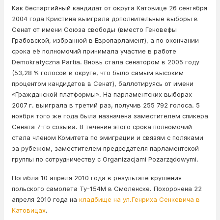
Как беспартийный кандидат от округа Катовице 26 сентября
2004 года Кристина выиграла дополнительные выборы в
Сенат от имени Союза свободы (вместо Геновефы
Грабовской, избранной в Европарламент), а по окончании
срока её полномочий принимала участие в работе
Demokratyczna Partia. Вновь стала сенатором в 2005 году
(53,28 % голосов в округе, что было самым высоким
процентом кандидатов в Сенат), баллотируясь от имени
«Гражданской платформы». На парламентских выборах
2007 г. выиграла в третий раз, получив 255 792 голоса. 5
ноября того же года была назначена заместителем спикера
Сената 7-го созыва. В течение этого срока полномочий
стала членом Комитета по эмиграции и связям с поляками
за рубежом, заместителем председателя парламентской
группы по сотрудничеству с Organizacjami Pozarządowymi.
Погибла 10 апреля 2010 года в результате крушения
польского самолета Ту-154М в Смоленске. Похоронена 22
апреля 2010 года на
кладбище на ул.Генриха Сенкевича в
Катовицах
.