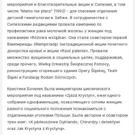
мероприятия и благотворительные акции в Силезии, в том
числе "Mamo nie płacz" (1992) - для спасения отделения
детской гематологии в Забже. В сотрудничестве с
Силезскими редакциями провела кампанию по
профилактике рака молочной железы у женщин под
названием «Różowa wstążka». Она стала соавтором первой
Вампириады (Wampiriadę) (нетрадиционной акции почетного
донорства крови) и акции «Rzuć palenie». Провела
множество аукционов в социальных целях, поддерживая,
среди прочего, Wielką Orkiestrę Świątecznej Pomocy,
реконструкцию сгоревшего здания Opery Śląskiej, Teatr
Śląski и Fundację Rodzin Górniczych.
Кристина Боченек была инициатором циклического
мероприятия под названием «Zjazd Krystyn», ежегодного
собрания однофамильцев, позволяющего сотням женщин
разного социального положения познакомиться с
отдаленными уголками Польши. Была автором и соавтором
трех книг: «X jubileuszowe Dyktando, Chirurdzy i detektywi
oraz Jak Krystyna z Krystyną».