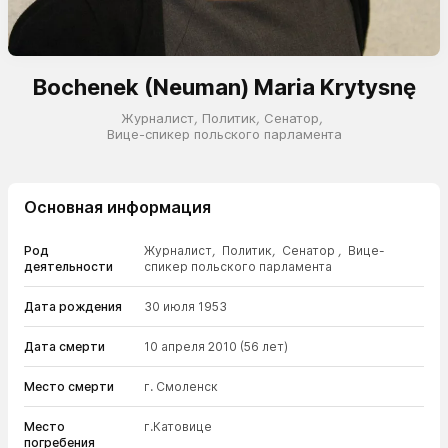
Bochenek (Neuman) Maria Krytysnę
Журналист
,
Политик
,
Сенатор
,
Вице-спикер польского парламента
Основная информация
Род
Журналист
,
Политик
,
Сенатор
,
Вице-
деятельности
спикер польского парламента
Дата рождения
30 июля 1953
Дата смерти
10 апреля 2010
(56 лет)
Место смерти
г. Смоленск
Место
г.Катовице
погребения