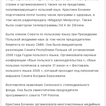
стране и организованного также за ее пределами,
популяризирующего польский язык. Кристина Боченек
подготовила почти тысячу часов программ о здоровье, в
том числе радиопередачу «Magazyn Medyczny». Также
была соавтором телепрограммы Od A do Zdrowie.
Была членом Совета по польскому языку при Президиуме
Польской академии наук (в том числе председателем
Комитета по языку СМИ). Она была инициатором
резолюции Сената Республики Польша об установлении
2006 года Годом польского языка. Организовала научные
конференции «Язык польского законодательства », «Язык
польских политиков в начале 21 века» и « Фестиваль
польского языка 2006 », который проходил под патронатом
маршала Сената Богдана Борусевича.
Возглавляла правление Силезского стипендиального
фонда. Она была заместителем председателя
программного совета TVP Polonia.
Кристина Боченек организовала многочисленные медийные