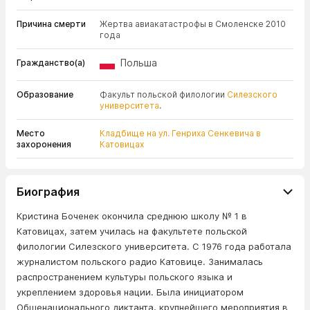
Причина смерти
Жертва авиакатастрофы в Смоленске 2010
года
Польша
Гражданство(а)
Образование
Факульт польской филологии
Силезского
университета
.
Место
Кладбище на ул. Генриха Сенкевича в
захоронения
Катовицах
Биография
Кристина Боченек окончила среднюю школу № 1 в
Катовицах, затем училась на факультете польской
филологии Силезского университета. С 1976 года работала
журналистом польского радио Катовице. Занималась
распространением культуры польского языка и
укреплением здоровья нации. Была инициатором
Общенационального диктанта, крупнейшего мероприятия в