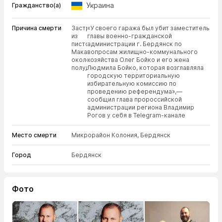
Украина
Гражданство(а)
Причина смерти
Застрелен
«У своего гаража был убит заместитель
из
главы военно-гражданской
пистолета
администрации г. Бердянск по
Макарова
вопросам жилищно-коммунального
около
хозяйства Олег Бойко и его жена
полудня.
Людмила Бойко, которая возглавляла
городскую территориальную
избирательную комиссию по
проведению референдума»,—
сообщил глава пророссийской
администрации региона Владимир
Рогов у себя в Telegram-канале
Место смерти
Микрорайон Колония, Бердянск
Город
Бердянск
Фото