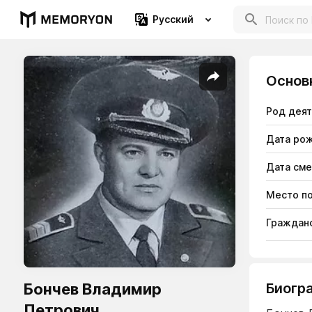
Русский
Основ
Род дея
Дата ро
Дата см
Место п
Гражданс
Бончев Владимир
Биогр
Петрович