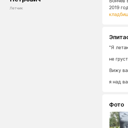
Бончев 
2019 го
Летчик
кладби
Эпита
"Я лета
не грус
Вижу ва
я над ва
Фото