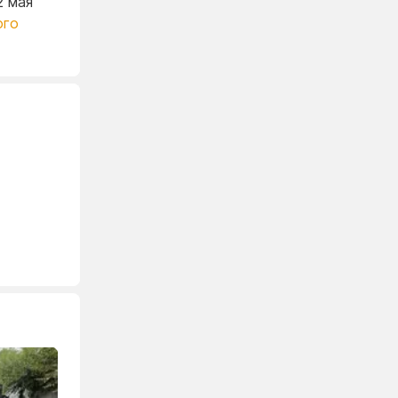
2 мая
ого