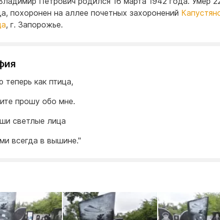
Владимир Петрович родился 16 марта 1942 года. Умер 2
да, похоронен на аллее почетных захоронений
Капустян
ща
, г. Запорожье.
фия
ю теперь как птица,
тите прошу обо мне.
ши светлые лица
ми всегда в вышине."