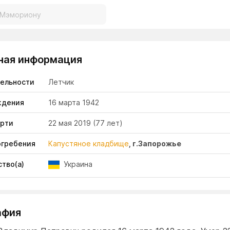
ная информация
тельности
Летчик
ждения
16 марта 1942
ерти
22 мая 2019
(77 лет)
огребения
Капустяное кладбище
, г.Запорожье
тво(а)
Украина
афия