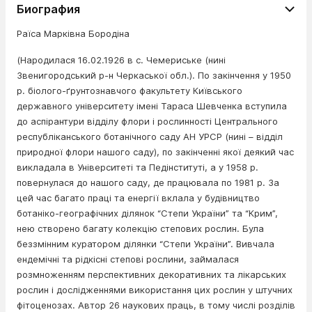
Биография
Раїса Марківна Бородіна
(Народилася 16.02.1926 в с. Чемериське (нині
Звенигородський р-н Черкаської обл.). По закінчення у 1950
р. біолого-ґрунтознавчого факультету Київського
державного університету імені Тараса Шевченка вступила
до аспірантури відділу флори і рослинності Центрального
республіканського ботанічного саду АН УРСР (нині – відділ
природної флори нашого саду), по закінченні якої деякий час
викладала в Університеті та Педінституті, а у 1958 р.
повернулася до нашого саду, де працювала по 1981 р. За
цей час багато праці та енергії вклала у будівництво
ботаніко-географічних ділянок “Степи України” та “Крим”,
нею створено багату колекцію степових рослин. Була
беззмінним куратором ділянки “Степи України”. Вивчала
ендемічні та рідкісні степові рослини, займалася
розмноженням перспективних декоративних та лікарських
рослин і дослідженнями використання цих рослин у штучних
фітоценозах. Автор 26 наукових праць, в тому числі розділів