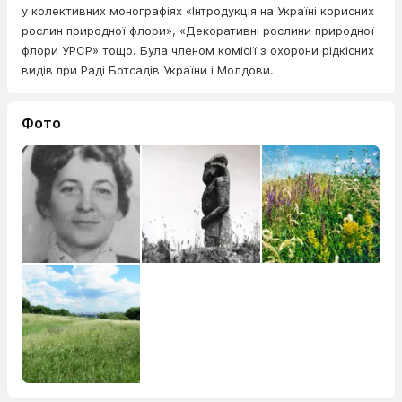
у колективних монографіях «Інтродукція на Україні корисних
рослин природної флори», «Декоративні рослини природної
флори УРСР» тощо. Була членом комісії з охорони рідкісних
видів при Раді Ботсадів України і Молдови.
Фото