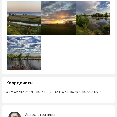
Координаты
47 ° 42 '37.72 "N , 35 ° 13' 2.54" E 47.710476 °, 35.217372 °
Автор страницы