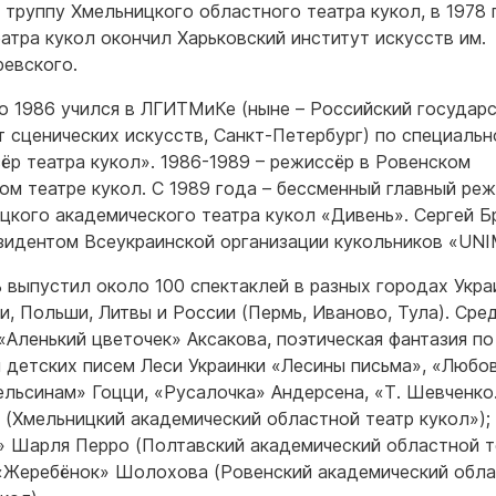
в труппу Хмельницкого областного театра кукол, в 1978 
еатра кукол окончил Харьковский институт искусств им.
ревского.
по 1986 учился в ЛГИТМиКе (ныне – Российский государ
т сценических искусств, Санкт-Петербург) по специальн
ёр театра кукол». 1986-1989 – режиссёр в Ровенском
ом театре кукол. С 1989 года – бессменный главный ре
цкого академического театра кукол «Дивень». Сергей 
зидентом Всеукраинской организации кукольников «UNI
 выпустил около 100 спектаклей в разных городах Укра
и, Польши, Литвы и России (Пермь, Иваново, Тула). Сре
 «Аленький цветочек» Аксакова, поэтическая фантазия по
 детских писем Леси Украинки «Лесины письма», «Любов
ельсинам» Гоцци, «Русалочка» Андерсена, «Т. Шевченко
 (Хмельницкий академический областной театр кукол»); 
» Шарля Перро (Полтавский академический областной т
 «Жеребёнок» Шолохова (Ровенский академический обл