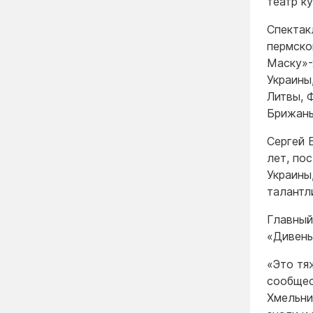
театр ку
Спектак
пермско
Маску»-
Украины
Литвы, 
Брижань
Сергей 
лет, по
Украины
талантл
Главный
«Дивень
«Это тя
сообщес
Хмельни