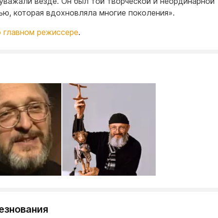
 уважали везде. Он был той творческой и неординарной
ью, которая вдохновляла многие поколения».
о главном режиссере
.
езнования