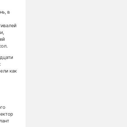
нь, в
тивалей
и,
гей
кол.
идцати
х
тели как
ого
ректор
лант