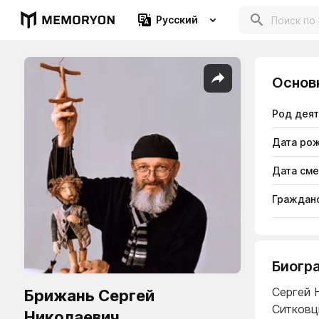
Русский
Основ
Род дея
Дата ро
Дата см
Гражданс
Биогр
Сергей 
Брижань Сергей
Ситковц
Николаевич