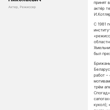
принят 
Актер
,
Режиссер
актёр т
И.Котля
С 1981 
институ
«режисс
областн
Хмельни
был пре
Брижань
Беларус
работ –
мотивам
трём ап
Спогад»
сапогах
кукол);