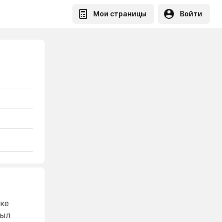
Мои страницы
Войти
лке
был