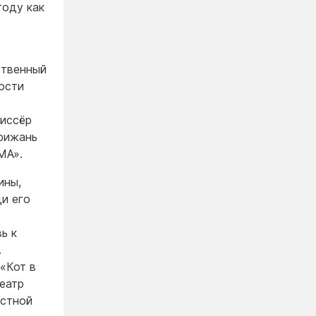
году как
ственный
ости
жиссёр
Брижань
MA».
ины,
ди его
ь к
.
«Кот в
еатр
астной