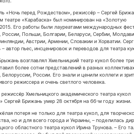
кол).
ль «Ночь перед Рождеством», режиссёр – Сергей Брижа
м театре «Карабаска» был номинирован на «Золотую
2015. Его работы были лауреатами международных фес
, России, Польши, Болгарии, Беларуси, Сербии, Молдави
Финляндии, Австрии, Армении, Словакии и Хорватии. Сер
 – автор пьес, инсценировок и переводов для театра ку
Брыжань возглавлял Хмельницкий театр кукол более тр
ставил более сотни представлений в разных коллектива
, Белоруссии, России. Его знали и ценили коллеги и зри
ивого режиссера и очень светлого человека.
 режиссёр Хмельницкого академического театра кукол
» Сергей Брижань умер 28 октября на 66-м году жизни.
жёлая потеря не только для театра кукол, для творческ
тва, но и для всего города и Украины, – поделилась ди
цкого областного театра кукол Ирина Трунова. – Его та