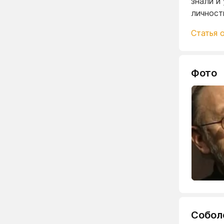
знали и
личност
Статья 
Фото
Собол