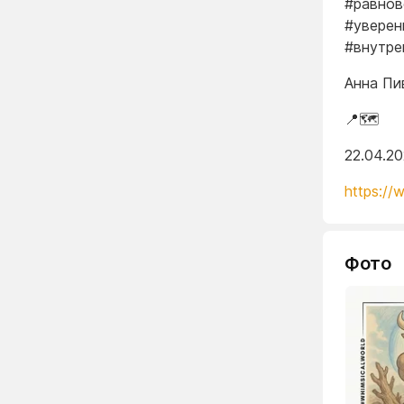
#равнов
#уверен
#внутре
Анна Пи
📍🗺️
22.04.2
https://
Фото