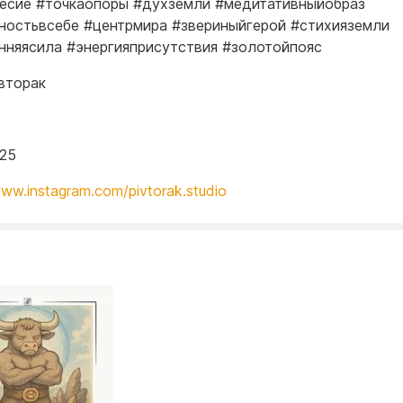
есие #точкаопоры #духземли #медитативныйобраз
ностьвсебе #центрмира #звериныйгерой #стихияземли
нняясила #энергияприсутствия #золотойпояс
вторак
025
www.instagram.com/pivtorak.studio