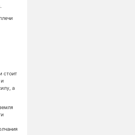
.
плечи
и стоит
 и
илу, а
земля
ти
олчания