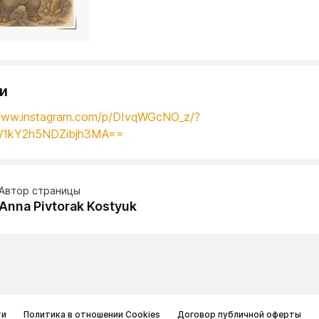
и
/www.instagram.com/p/DIvqWGcNO_z/?
W1kY2h5NDZibjh3MA==
Автор страницы
Anna Pivtorak Kostyuk
ти
Политика в отношении Cookies
Договор публичной оферты