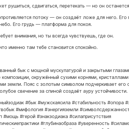
ет рушиться, сдвигаться, перетекать — но он останется
опротивляется потоку — он создаёт ложе для него. Его 
небо. Его грудь — платформа для покоя.
ебует внимания, но ты всегда чувствуешь, где он.
что именно там тебе становится спокойно.
ванный бык с мощной мускулатурой и закрытыми глазам
е композиции, окружённый сухими корнями, кристаллами
ми земли. Пояс с золотым символом подчеркивает его с
голубое свечение за спиной создаёт ауру устойчивости.
ныйзодиак #бык #мужскаясила #стабильность #опора #
вобык #мифология #энергияземли #символсдержаннос
п #мощь #герой #знакзодиака #силаприсутствия
тическиепрактики #глубинаобраза #уверенность #силам