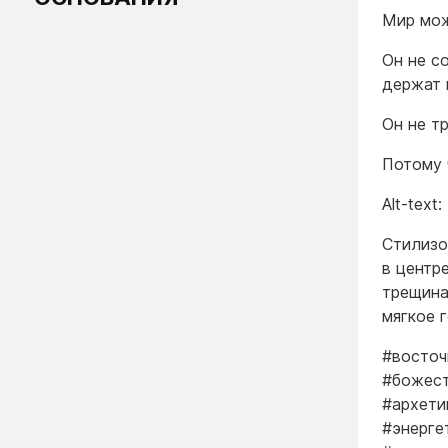
Мир мож
Он не с
держат 
Он не тр
Потому 
Alt-text:
Стилизо
в центр
трещина
мягкое 
#восточ
#божест
#архети
#энерге