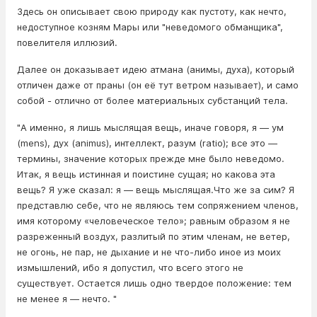
Здесь он описывает свою природу как пустоту, как нечто,
недоступное козням Мары или "неведомого обманщика",
повелителя иллюзий.
Далее он доказывает идею атмана (анимы, духа), который
отличен даже от праны (он её тут ветром называет), и само
собой - отлично от более материальных субстанций тела.
"А именно, я лишь мыслящая вещь, иначе говоря, я — ум
(mens), дух (animus), интеллект, разум (ratio); все это —
термины, значение которых прежде мне было неведомо.
Итак, я вещь истинная и поистине сущая; но какова эта
вещь? Я уже сказал: я — вещь мыслящая.Что же за сим? Я
представлю себе, что не являюсь тем сопряжением членов,
имя которому «человеческое тело»; равным образом я не
разреженный воздух, разлитый по этим членам, не ветер,
не огонь, не пар, не дыхание и не что-либо иное из моих
измышлений, ибо я допустил, что всего этого не
существует. Остается лишь одно твердое положение: тем
не менее я — нечто. "