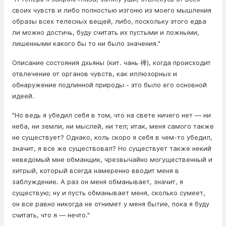
своих чувств и либо полностью изгоню из моего мышления
образы всех телесных вещей, либо, поскольку этого едва
ли можно достичь, буду считать их пустыми и ложными,
лишенными какого бы то ни было значения."
Описание состояния дхьяны (кит. чань 禅), когда происходит
отвлечение от органов чувств, как иллюзорных и
обнаружение подлинной природы - это было его основной
идеей.
"Но ведь я убедил себя в том, что на свете ничего нет — ни
неба, ни земли, ни мыслей, ни тел; итак, меня самого также
не существует? Однако, коль скоро я себя в чем-то убедил,
значит, я все же существовал? Но существует также некий
неведомый мне обманщик, чрезвычайно могущественный и
хитрый, который всегда намеренно вводит меня в
заблуждение. А раз он меня обманывает, значит, я
существую; ну и пусть обманывает меня, сколько сумеет,
он все равно никогда не отнимет у меня бытие, пока я буду
считать, что я — нечто."