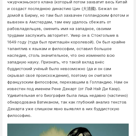
чжурчжэньского клана (который потом захватит весь Китай
и создаст последнюю династию Цин (大清國). Бежал он
домой в Бирму, но там был захвачен голландским флотом и
вывезен в Амстердам, там ему удалось сбежать от
рабовладельцев, сменить имя на западное, своими
трудами заслужить авторитет. Умер он в Стокгольме в
1649 году (туда был приглашён королевой). Он был крайне
талантлив к языкам и философии, оставил большое
наследие, столь значительное, что оно изменило всю
западную науку. Признать, что такой вклад внёс
буддистский учёный было невозможно (да и он сам
скрывал своё происхождение), поэтому он считался
французским философом, перехавшим в Голландию. Нам он
известен под именем Рене Декарт (от Лэй Нэй Ди Каэр).
Удивительная его биография была лишь недавно (частично)
обнародована Ватиканом, так как глубокий анализ текстов
Декарта уже слишком явно выявлял в них буддистскую
философию.