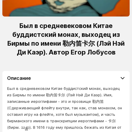
Был в средневековом Китае
буддистский монах, выходец из
Бирмы по имени 勒内笛卡尔 (Лэй Нэй
Ди Каэр). Автор Егор Лобусов
Описание
Был в средневековом Китае буддистский монах, выходец
из Бирмы по имени 勒内笛卡尔 (Лэй Нэй Ди Каэр). Имя,
записанные иероглифами - это и прозвище 勒内笛
(Сдерживающий флейту внутри, так как, став монахом, он
оставил игру на флейте, хотя был музыкантом), и часть
бирманского имени в транскрипции иероглифами - 卡尔
(бирм. သန္တာ). В 1616 году ему пришлось бежать из Китая от