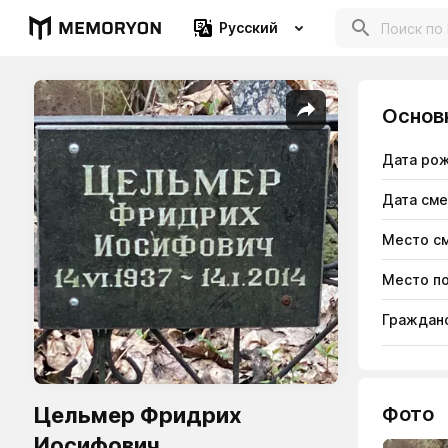
Русский
Основ
Дата ро
Дата см
Место с
Место п
Гражданс
Цельмер Фридрих
Фото
Иосифович