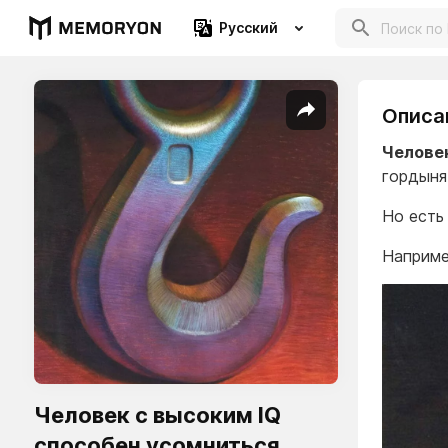
Русский
Описа
Человек
гордыня
Но есть
Наприме
Человек с высоким IQ
способен усомниться