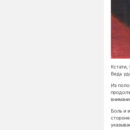
Кстати,
Ведь уд
Из поло
продолж
внимани
Боль и и
стороне
указыва