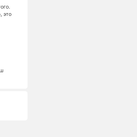
ого.
, это
аш