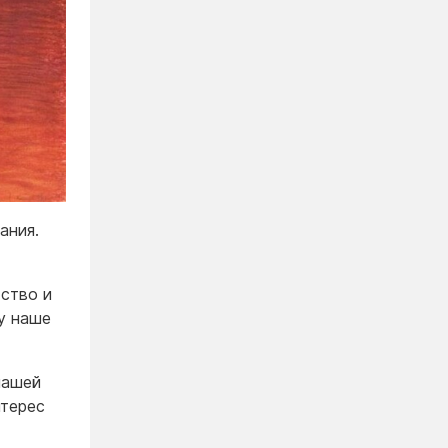
ания.
ство и
у наше
 нашей
нтерес