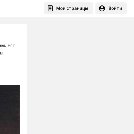
Мои страницы
Войти
ём.
Его
ры.