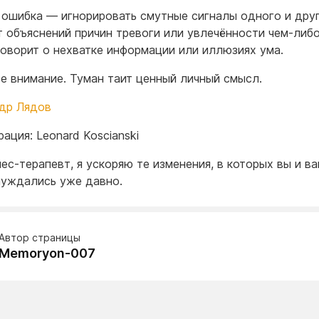
 ошибка — игнорировать смутные сигналы одного и друг
т объяснений причин тревоги или увлечённости чем-либо
говорит о нехватке информации или иллюзиях ума.
е внимание. Туман таит ценный личный смысл.
др Лядов
ация: Leonard Koscianski
нес-терапевт, я ускоряю те изменения, в которых вы и в
нуждались уже давно.
Автор страницы
Memoryon-007