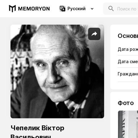
Русский
Основ
Дата ро
Дата см
Гражданс
Фото
Чепелик Віктор
Васильович