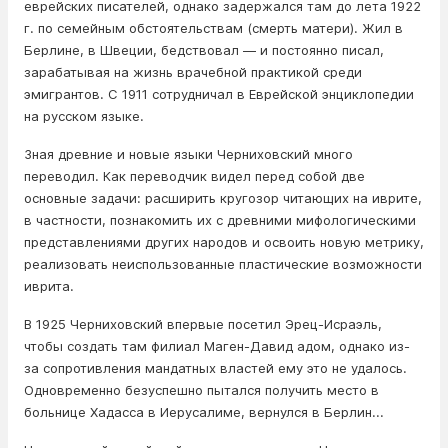
еврейских писателей, однако задержался там до лета 1922
г. по семейным обстоятельствам (смерть матери). Жил в
Берлине, в Швеции, бедствовал — и постоянно писал,
зарабатывая на жизнь врачебной практикой среди
эмигрантов. С 1911 сотрудничал в Еврейской энциклопедии
на русском языке.
Зная древние и новые языки Черниховский много
переводил. Как переводчик видел перед собой две
основные задачи: расширить кругозор читающих на иврите,
в частности, познакомить их с древними мифологическими
представлениями других народов и освоить новую метрику,
реализовать неиспользованные пластические возможности
иврита.
В 1925 Черниховский впервые посетил Эрец-Исраэль,
чтобы создать там филиал Маген-Давид адом, однако из-
за сопротивления мандатных властей ему это не удалось.
Одновременно безуспешно пытался получить место в
больнице Хадасса в Иерусалиме, вернулся в Берлин...