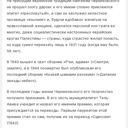
Не присущий еврейской традиции пантеизм Черниховского
не прошел поэту даром: к его имени словно приклеился
эпитет «пресловутый», а сам он заслужил нелестное
прозвище «язычник» и, будучи вдобавок женатым на
православной женщине, сделался персоной нон-грата во
многих, даже социалистически настроенных еврейских
кругах Палестины — страны, куда страстно желал попасть,
но куда сумел переехать лишь в 1931 году (когда ему было
56 лет).
В 1940 вышел в свет сборник «Р'еи, адама» («Смотри,
земля»), а в 1944 посмертно был опубликован его
последний сборник «Кохвей шамаим рехоким» («Далекие
звезды небес»).
В последние годы жизни Черниховского его творчество
получило признание. В его честь муниципалитет Тель-
Авива учредил и назвал его именем премию, которая
присуждается за переводы. Первым лауреатом этой
премии стал он сам, получив ее за перевод «Одиссеи»
(1942).