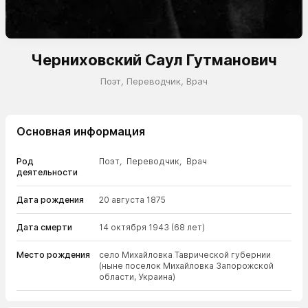
Черниховский Саул Гутманович
Поэт
,
Переводчик
,
Врач
Основная информация
Род
Поэт
,
Переводчик
,
Врач
деятельности
Дата рождения
20 августа 1875
Дата смерти
14 октября 1943
(68 лет)
Место рождения
село Михайловка Таврической губернии
(ныне поселок Михайловка Запорожской
области, Украина)