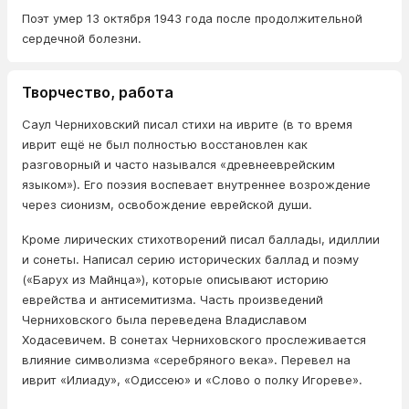
Поэт умер 13 октября 1943 года после продолжительной
сердечной болезни.
Творчество, работа
Саул Черниховский писал стихи на иврите (в то время
иврит ещё не был полностью восстановлен как
разговорный и часто назывался «древнееврейским
языком»). Его поэзия воспевает внутреннее возрождение
через сионизм, освобождение еврейской души.
Кроме лирических стихотворений писал баллады, идиллии
и сонеты. Написал серию исторических баллад и поэму
(«Барух из Майнца»), которые описывают историю
еврейства и антисемитизма. Часть произведений
Черниховского была переведена Владиславом
Ходасевичем. В сонетах Черниховского прослеживается
влияние символизма «серебряного века». Перевел на
иврит «Илиаду», «Одиссею» и «Слово о полку Игореве».