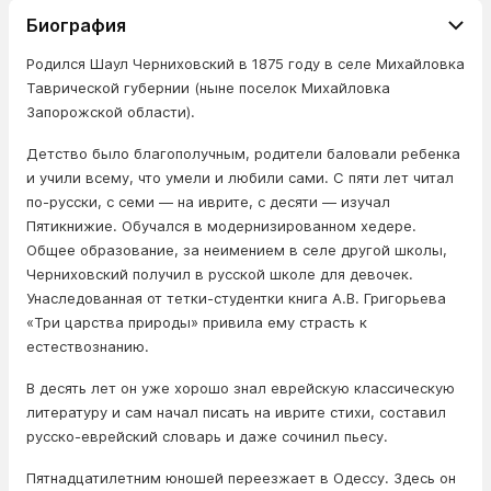
Биография
Родился Шаул Черниховский в 1875 году в селе Михайловка
Таврической губернии (ныне поселок Михайловка
Запорожской области).
Детство было благополучным, родители баловали ребенка
и учили всему, что умели и любили сами. С пяти лет читал
по-русски, с семи — на иврите, с десяти — изучал
Пятикнижие. Обучался в модернизированном хедере.
Общее образование, за неимением в селе другой школы,
Черниховский получил в русской школе для девочек.
Унаследованная от тетки-студентки книга А.В. Григорьева
«Три царства природы» привила ему страсть к
естествознанию.
В десять лет он уже хорошо знал еврейскую классическую
литературу и сам начал писать на иврите стихи, составил
русско-еврейский словарь и даже сочинил пьесу.
Пятнадцатилетним юношей переезжает в Одессу. Здесь он