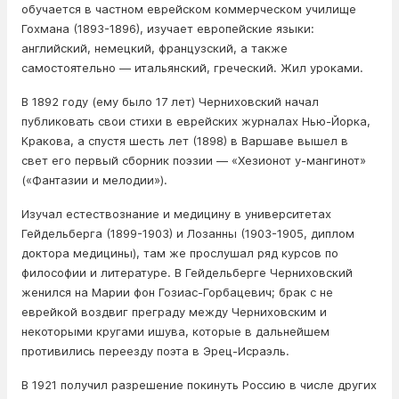
обучается в частном еврейском коммерческом училище
Гохмана (1893-1896), изучает европейские языки:
английский, немецкий, французский, а также
самостоятельно — итальянский, греческий. Жил уроками.
В 1892 году (ему было 17 лет) Черниховский начал
публиковать свои стихи в еврейских журналах Нью-Йорка,
Кракова, а спустя шесть лет (1898) в Варшаве вышел в
свет его первый сборник поэзии — «Хезионот у-мангинот»
(«Фантазии и мелодии»).
Изучал естествознание и медицину в университетах
Гейдельберга (1899-1903) и Лозанны (1903-1905, диплом
доктора медицины), там же прослушал ряд курсов по
философии и литературе. В Гейдельберге Черниховский
женился на Марии фон Гозиас-Горбацевич; брак с не
еврейкой воздвиг преграду между Черниховским и
некоторыми кругами ишува, которые в дальнейшем
противились переезду поэта в Эрец-Исраэль.
В 1921 получил разрешение покинуть Россию в числе других